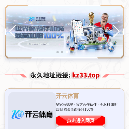
新闻中心
NEWS