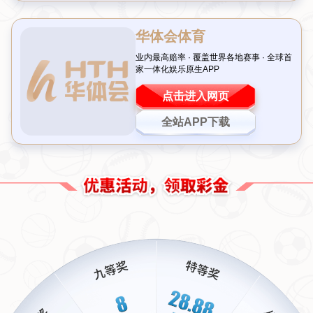
将更加清晰地认识到卡塞米罗与曼联之间的合作将如何书写未来新的
荣耀篇章。
技术与战术革新
卡塞米罗的技术能力和战术意识为曼联注入了新的活力，他所展
现的优秀防守技术和智能传球将大大增强球队的中场控制力。作为一
名职业选手，他不仅具备出色的身体素质，更拥有敏捷的思维能力，
使他能够在比赛中迅速做出反应并调整战术布局。
通过在比赛中积极的抢断和细腻的控球，卡塞米罗能够为球队创
造更多的进攻机会。他的防守位置意识和对于对手传球路线的预判，
让他成为攻击者最忌惮的障碍。此外，卡塞米罗的远射能力也使球队
在中场位置上具备了更多的进攻想象空间，进一步丰富了曼联的战术
打法。