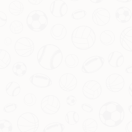
卡塞米罗与曼联之间的未来关系是充满希望与挑战的。通过技术
与战术的革新、领导力的展示、团队文化的提升以及共同愿景的实
现，双方都将在这段合作中受益匪浅，携手并肩书写一段新的光辉历
史。
最终，卡塞米罗与曼联的未来是一个团结、奋进与成就的共同
体。在这条追寻荣耀的道路上，他们无疑会用无数个精彩瞬间丰富这
段旅程，将各自的梦想反复交织，描绘出更加璀璨的未来画卷。