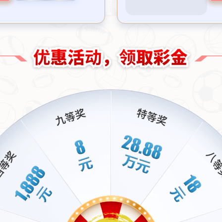
职业联赛，成立于1933年。它不仅是国内最顶级的足球赛事，也是欧洲五
时间一般为每年的8月到次年的5月，采用双循环制，最终由总积分决定冠
巴黎圣日耳曼（PSG）、奥林匹克里昂（Lyon）和摩纳哥（Monac
联赛（UEFA Champions League）和欧洲联赛（UEFA Euro
推广方面也走在了前列。大笔的转会费、赞助合同和直播权的收入，使得
甲在国际舞台上的关注度和话语权大幅提升，进一步推动了联赛的发展。
二级联赛，通常由20支球队组成，赛季与法甲相同。法乙不仅是年轻球员锻
球队能够升入法甲，同时也有几支表现不佳的球队降级到下一层级的法丙（N
组成，竞争形势同样非常激烈。尽管法丙的知名度相对较低，但它是一条不
稳定及法甲的后备力量，为整个法国足球体系提供了源源不断的人才支持
队渴望的目标，提升本队实力、确保稳定战斗力，都与这两个联赛密切相
联赛的舞台上绽放光彩。
用