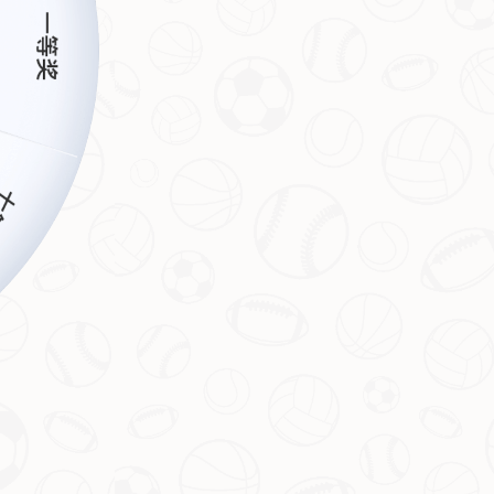
包括了多种水平的业余联赛，为年轻球员和业
量。
战术水平，获得比赛经验，这对于他们未来职
收益和社会活力。各级地方联赛正是形成了法
赛的运营以及各级联赛的规则制定。这些规则
了有力支持。此外，法国足球协会还重视与国
力，促进整个法国足球文化的发展和繁荣。
方性和区域性联赛，构成了相互依存的整体。
，以及对人才的重视，法国足球在世界足球版