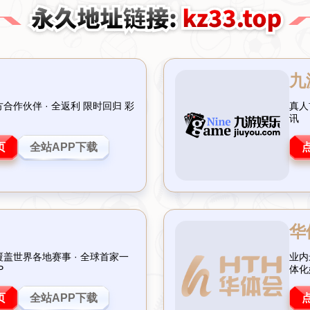
新闻中心
NEWS
赛体系解析从顶级联赛到地方联赛的完整
发布时间：2026-08-08T00:10:02+08:00 信息来源：爱游戏体育 浏览次数：
整等级划分，从顶级联赛到地方联赛，呈现出一个丰富而多层次的足球生
队构成及其在欧洲足球中的地位。接着，将系统介绍法乙（Ligue 2）与法丙（
将涉及地区性联赛对于提升地方足球水平的重要作用。从业余联赛到职业
将总结法国足球联赛体系的多样性和复杂性，揭示其在全球足球体系中的