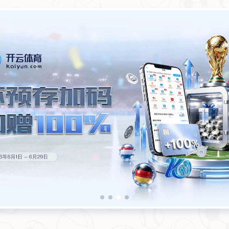
首页
关于