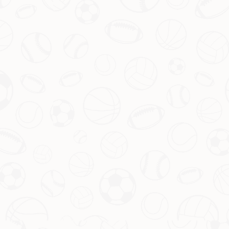
客服热线(服务时间：9:00-18:00)
0832-7424452