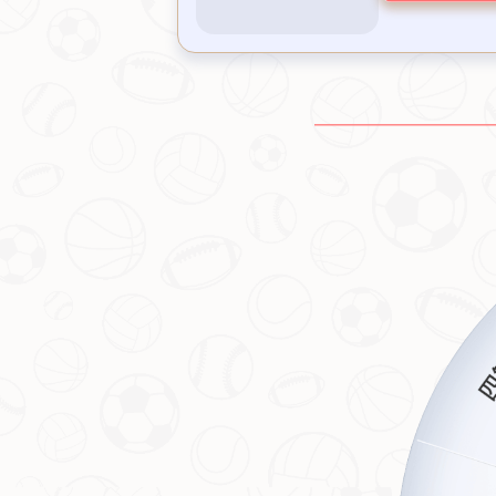
法国顶级联赛法甲
法甲（Ligue 1）是法国足球的顶级
盟。法甲通常有20支球队参加，赛季进行的
法甲的竞技水平非常高，许多知名俱乐部如
些顶级俱乐部不仅在国内赛场表现出色，也在欧洲冠军
体竞争能力和吸引力。
作为顶级联赛，法甲在商业运营及市场
力。尤其是在近几年，随着PSG的崛起，法
次级联赛法乙与法丙
法乙（Ligue 2）是法国足球的第
该联赛的球队竞争激烈，每年有几支表现出色的
法丙作为三级联赛，通常由18支球队
的重要一环。法丙的表现直接影响到法乙的
法乙和法丙之间的升降级机制是不少球
轻球员，他们最终都可能在法甲或其他顶级
地区性与地方联赛的作