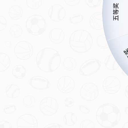
法国的地方联赛主要由多个地方性协会
余球队提供了参与的机会。地方联赛不仅关
地区性联赛为地方俱乐部提供了一个平
业生涯的发展至关重要。许多法甲和法乙的
此外，这类地方联赛还具有促进当地经
国足球的基层基础，为全国范围内的足球发
法国足球的治理与发展
法国足球的治理结构相对成熟，由法国足
旨在维护联赛的公平竞争，推动各级俱乐部
在促进足球发展方面，FFF除了组织
际足球界的交流与合作，不断推动法甲和法
总的来看，法国足球的治理体系反映了
总结：
法国足球联赛体系的多层次划分形成了
各级联赛在竞争中锻炼了无数优秀的球员，
从顶级联赛到地方联赛，法国足球展现
图上占据了重要的位置，持续影响着全球足