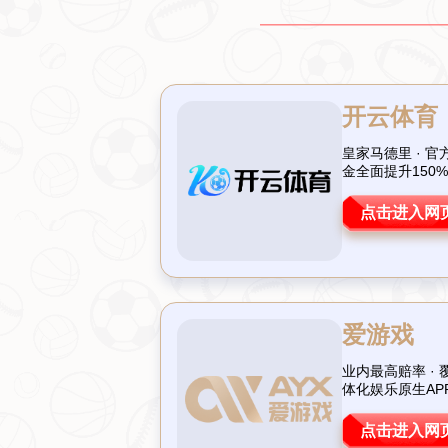
索内斯提醒曼
在本赛季的英超联赛逐渐进入尾声之际
如今的局势非常严峻，仅剩的足总杯成为了
入分析索内斯的观点，包括曼联的困境及其
析，探讨曼联与利物浦在这个赛季的各自命