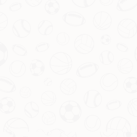
取荣誉的机会，球队的心理负担和内部环境都
最终的胜者将不仅收获奖杯，更能获得重整旗