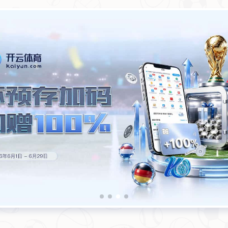
首页
关于