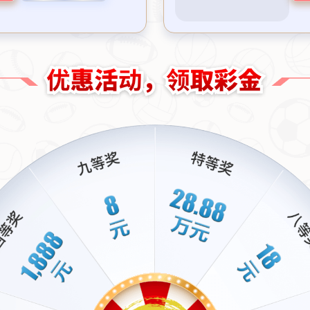
不和的传闻，队伍气氛低迷，士气受到直击。索内斯在采访中指出，球队
球员心理上承受了巨大的负担。
史，但如今的他们却在争四的途中步履艰难。频繁的失利收官，令球迷们
员们很难在比赛中保持足够的专注力，从而加剧了曼联的困境。
赴投入到足总杯的比赛中，因为这是他们本赛季赢得荣誉的最后机会。对
和独特的魅力吸引着球迷和球队。对于曼联而言，足总杯不仅仅是一块奖
队的未来打下坚实的基础。
功的足总杯之旅，可以让曼联重新获得信心，增强队内凝聚力。如果球队
铺平道路。
事，也给了球队机会去对抗其他球队中的强者。对于曼联来说，这是他们
势
了一些波折，但他们整体状态趋于回暖，面对曼联的足总杯对决，他们将