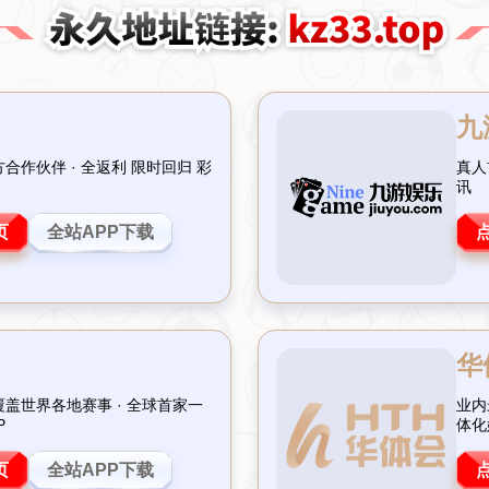
新闻中心
NEWS
联本赛季仅剩足总杯机会 利物浦客场需全
发布时间：2026-08-08T00:10:02+08:00 信息来源：爱游戏体育 浏览次数：
，曼联和利物浦这两支传统豪门再度引发了广泛的关注。此时，前利物浦
他们争取荣誉的唯一机会。而对于利物浦而言，在客场作战的挑战同样不
面临的压力、足总杯的重要性、利物浦的状态及其客场优势，以及在竞争
运，以及足总杯对他们的意义。