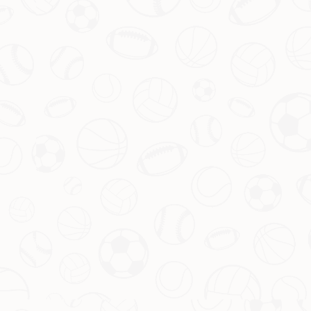
非常切中要害的。在赛季的尾声，曼联不得不面对足总杯成为他们唯一争
键节点，如何面对竞争，提升自身状态，将关系到球队的未来。
的优势，全力争胜。双方在足总杯上的对抗，将是一场至关重要的较量，
彩纷呈的内容，并开启一个崭新的赛季。
冠热门全面揭秘
潮流新风向