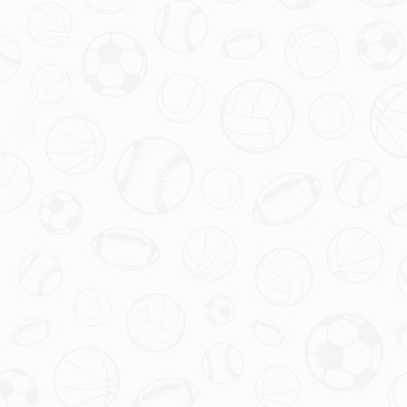
下一篇：国足小组赛表现分析 争取第三晋级淘汰赛的几率探讨
爱游戏体育
地址：
内蒙古自治区通辽市霍林郭勒市珠斯花街道
邮箱：admin@en-ayxsports.com
友情链接
客服热线(服务时间：9:00-18:00)
0832-7424452