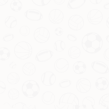
的影响。
两国的战术风格在某种程度上代表了各自文化的影射，德国的坚
韧与纪律性和西班牙的优雅与创造性在颇具象征意义的对抗中，形成
了一种美妙的对比。正是通过这些独特的战术风格，德国和西班牙在
欧洲杯的舞台上发光发热。
球员培养体系的优势
德国足球青训体系被誉为世界上最为成功的体系之一。通过“青训
营”的建设，德国足球在青少年球员的选拔和培训上投入了大量资源。
这使得许多天才球员在很小的时候就能接受高水平的训练，快速成长
为专业球员。德国在2000年代初期的大力改革，为后来的国家队成就
奠定了坚实基础，造就了一代又一代的优秀球员，如克洛泽、拉姆、
穆勒等。
西班牙同样拥有强大的青训体系，尤其是巴萨和皇马等顶级俱乐
部的青训培养系统，培养了众多优秀球员。西班牙的足球学校和俱乐
部重视技术和战术意识的培养，使得年轻球员能在良好的环境中成
长。尤其是在“拉玛西亚”青训营，通过培养技术娴熟的控球型球员，推