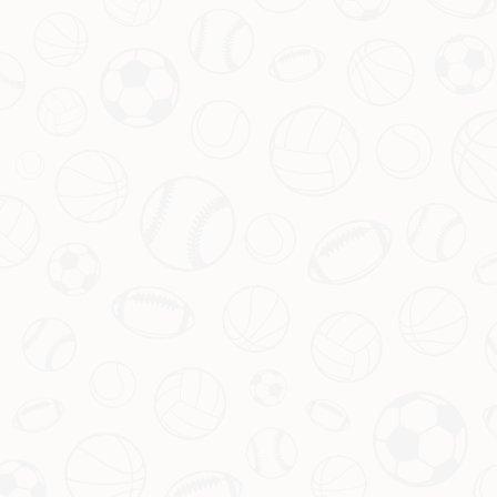
动了国家队的复兴，使得西班牙在2008年后相继收获了多个国际赛事
的荣誉。