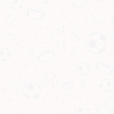
通过在国际舞台上的出色表现，德国和西班牙不仅赢得了荣誉，
更提升了各自国家在全球范围的体育影响力。二者的成功在提升国家
自豪感的同时，也使得足球运动得以在更广泛的层面上传播，这种影
响力对全欧洲乃至世界足球都产生了深远的影响。
总结：
德国和西班牙并列欧洲杯冠军次数最多的成就，绝非偶然。两支
球队在各自的夺冠历史、战术风格、球员培养体系以及国际舞台的影
响力等多个方面，都展现了出色的实力和深远的影响。这不仅彰显了
他们在足球世界中的重要地位，也为后来的球队树立了典范。
展望未来，尽管足球的竞争日益激烈，德国与西班牙依然可能继
续书写辉煌的篇章。他们不断探索新的战术理念与球员培养方式，在
全球足球舞台上保持领先地位。因而，两国足球的辉煌成就将不断激
励着世界更多的足球爱好者，为足球的未来注入生机与活力。