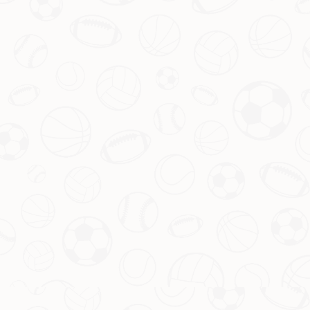
下一篇：哈维：西班牙足球正处巅峰 德国面临巨大压力
爱游戏体育
地址：
内蒙古自治区通辽市霍林郭勒市珠斯花街道
邮箱：admin@en-ayxsports.com
友情链接
客服热线(服务时间：9:00-18:00)
0832-7424452