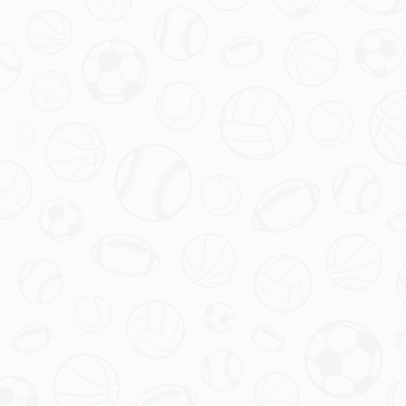
总结：
巴黎圣日耳曼俱乐部展现出的积极态度
的签约，俱乐部意在建设一支更具竞争力和
随着谈判的持续进行，球迷和媒体的关
而其是否能改变俱乐部的命运，甚至影响整