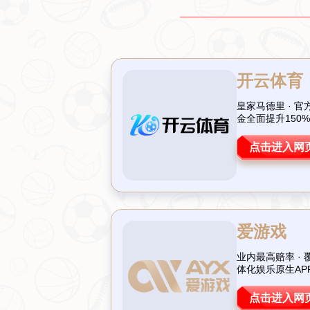
巴黎
在足球转会市场上，巴黎圣日耳曼（PS
了足球界的广泛关注，特别是在萨拉赫与利
其次，讨论萨拉赫的职业生涯背景与现状，
为读者呈现一个全面的视角。