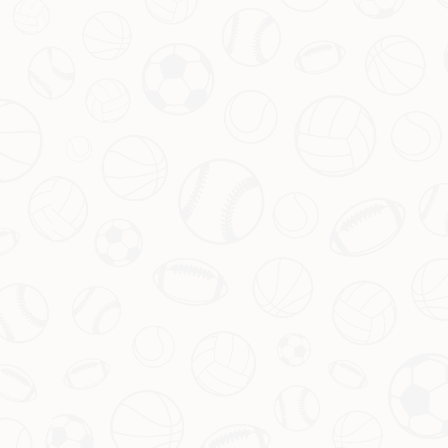
及与穆罕默德·萨拉赫的谈判进展，标志着俱乐部在全球范围内翘首以待的
吸引力的球队，以便在未来更加激烈的赛场中取得更好的成绩。
注也将不断升级。在这种情况下，巴黎俱乐部是否能够成功签下这种球星
个欧洲足坛的格局，值得我们持续关注。