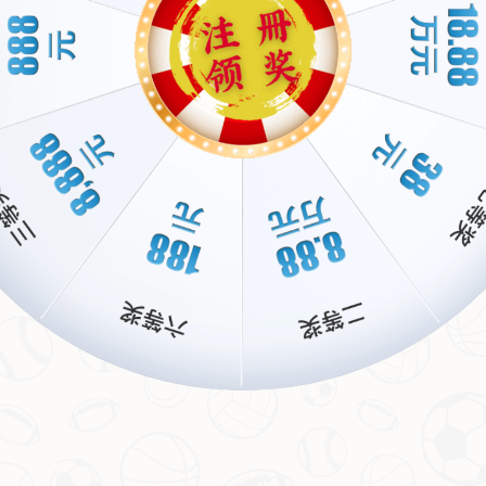
和球员，加上现有阵容的实力，构建一支能在欧洲赛场上有所作为的强队
争力。
为炙手可热的球员之一。自加盟利物浦以来，他以惊人的得分能力和敏锐的
还打破了多个进球记录，树立了职业生涯新高度。
颇为忌惮。尽管利物浦在萨拉赫的带领下取得了一系列成功，但近年来球
出于对未来更好发展的追求。
在思考自身职业生涯的下一步。移居法国，不仅能让他接触到新的足球文
黎而言，将极大提高球队在各大赛事中的得分能力。萨拉赫的加盟，将会