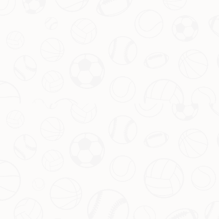
。
球员，来巴黎不仅会提升球队的知名度，还可能吸引更多的赞助商合作和
价值。
默契程度将是影响球队表现的一个重要因素。若两者能够充分结合，巴黎
的利好。
予了高度关注，特别是各大足球门户网站和体育新闻频道，纷纷报道这一
期待都充斥在追随巴黎与萨拉赫的讨论中。
的加盟会大大增强支持的信心，他们乐于想象球队未来夺冠的美好前景。
消息无疑会激发很多人的热情。
谨慎态度，认为萨拉赫需要适应新的联赛以及球队环境，可能需要一定时
。