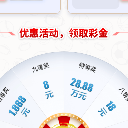
现出了强大的资本实力和竞争意识。为了增强球队实力，巴黎俱乐部不断
高层的极大兴趣，使得他们渴望为球队的未来再添一笔精彩的买卖。
灵活而专业的经营思维，特别是在处理自由转会的机会时。如若能够成功签
跃。