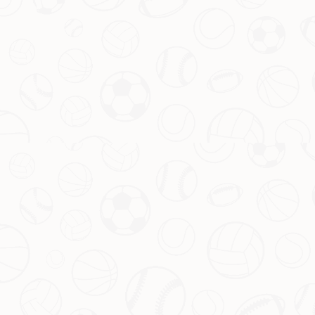
战并存的背景下，足球的传承与发展依旧需要不断进步。通过对欢乐与真
人都能从中获得思考和感动。
耀西西马哈夺生涯首冠
凯恩或将转会开启新篇章
友情链接