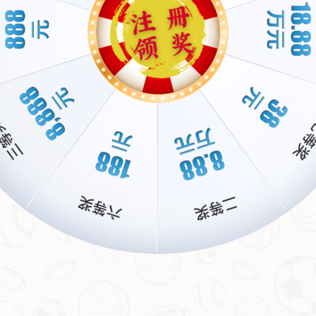
的是运动员在高压与公众期待下的心理压力。他们也是普通人，面对同样
澎湃的精彩进球和完美配合。每当一名球员在比赛中施展绝佳技术、打入
的激情点燃。例如，历史上一些经典的进球时刻，往往成为传奇的象征，
为团队运动的魅力。在欧洲杯的比赛中，几个关键的传球和配合可以改变
到足球运动的智慧与团队合作的精神。