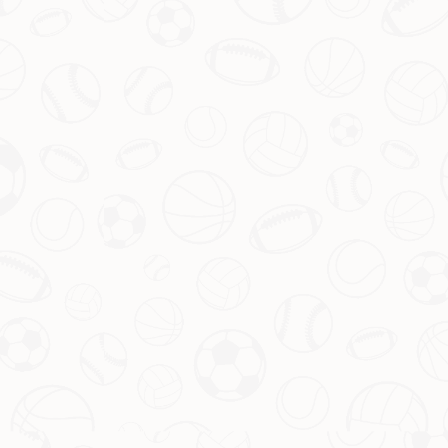
个汗水浸透的日夜里，才有可能在关键时刻实
曾出现过人流拥堵的情况，这不仅影响了观众