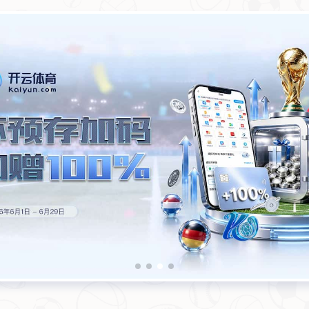
首页
关于