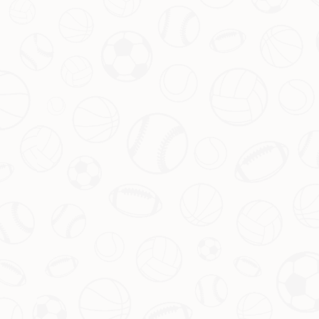
不可忽视的问题。当赛事发生意外情况时，如技术故障、摄像机角度不佳
捉到，这让许多观众感到遗憾。
管理的方式，提升赛事的总体质量，是未来需要面对的重要挑战。尤其是
关键。
含了参与背后的真实。这种欢乐在于比赛中诞生的竞赛精神，以及球员们
背后的承压和拼搏往往为人所忽视，许多球员在经历胜利的欢笑时，也承
台，它展示了足球赛事的多维度特性。球迷在看比赛的过程中，既享受着
刻的社会意义。
深层次的讨论。足球不仅仅是一项竞技运动，更是各国文化、情感与精神
赛事中的搞笑瞬间和糗事，体现出运动员人性化的一面，同时也反映出在
个人付出同样值得肯定。