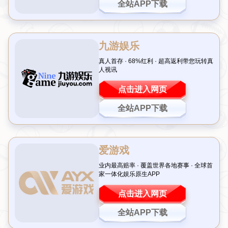
返回列表
社区盾杯只为季前热身慈善赛事不应
视为冠军称号
发布时间：2026-08-05T00:10:05+08:00 信息来源：爱游戏体育 浏览次数：
社区盾杯作为英格兰足球的传统赛事，虽然名义上被认可为本赛
季正式比赛的开端，但它的实际性质更多的是一场季前的热身和慈善
活动。本文将围绕这一主题，从四个方面详细分析社区盾杯为何不应
被视为正式的冠军称号。首先，从赛事的历史背景出发，探讨它的慈
善性质；其次，分析比赛的重要性和竞争激烈程度；接着，讨论参赛
队伍的动态，包括阵容的不稳定性；最后，要考虑球迷及媒体对于社
区盾杯的看法，以及它在足球文化中的地位。希望通过这篇文章，使
读者更加清晰地认识到社区盾杯的定位及其在足球运动中的特殊角