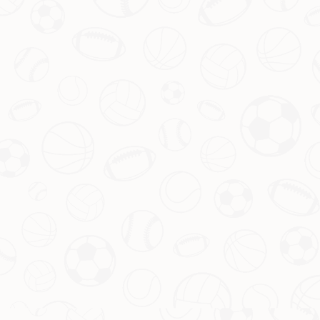
再者，虽然赛事具有一定的观赏价值，但在球迷的心目中，社区
盾杯并不是一个必须争取的荣誉。很多观众更关心的是球队在新赛季
表现如何，而非这一场季前热身赛的结果。因此，社区盾杯的重要性
远不能与其他重量级赛事相比。
参赛队伍的动态
每年的社区盾杯参赛队伍一般是上赛季英超冠军和足总杯冠军。
然而，由于许多球员在赛季结束后参与国家队比赛或休假，球队在这
场比赛中的阵容往往不尽如人意。许多主力球员可能缺席或尚未恢复
到最佳状态，这使得比赛的实质性降低。
此外，针对新赛季的备战，各个球队会在这个阶段进行阵容的调
整和补充。新签约的球员也许会首次代表球队出战，但由于缺乏默
契，整个队伍的配合往往难以达到最佳效果。这造成了比赛中技术含
量和战术执行的不足，进一步降低了比赛的观赏性和竞争性。
最后，由于球队之间的氛围相对轻松，比赛通常不会引发如联赛
或杯赛那样的激烈争夺。这种阵容的不确定性和较低的竞争性，使得
社区盾杯难以与更重要的赛事相提并论，也因此不具备真正的冠军价