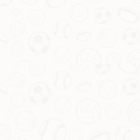
季前热身的活动。赛事本身的慈善性质、较低的比赛重要性和竞争
性，以及阵容的动态变化，都使得社区盾杯难以被视为真正的冠军称
号。
最后，球迷和媒体的声音也清晰地表达了这一点，它们关注的始
终是更具实质性和荣誉感的比赛。在这样的背景下，社区盾杯更多是
一个季前的展示舞台，而非荣耀的象征。因此，任何将社区盾杯视作
冠军的观点，都是对这一赛事性质的一种误读。
上一篇：凯恩领跑欧洲金靴争夺战 首次领先姆巴佩达10球之多
下一篇：索内斯建议利物浦聚焦英超冠军 忘记欧联杯的争夺战
爱游戏体育
地址：
内蒙古自治区通辽市霍林郭勒市珠斯花街道
邮箱：admin@en-ayxsports.com