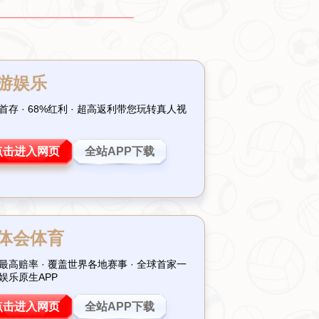
返回列表
阵容
的表现未能达到球迷和管理层的期望。而在这个
还将为新援的引入腾出空间。通过分析格林伍
必要性和重要性，以及格林伍德转会在此过程