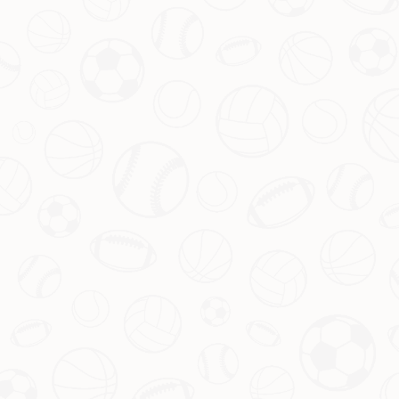
上一篇：皇马四月争取三冠恩德里克自信球
下一篇：勒沃库森本赛季火力全开超强攻击1
爱游戏体育