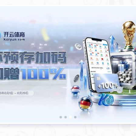
首页
关于