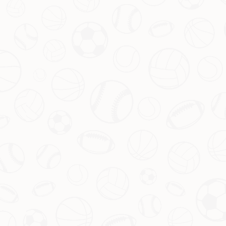
队锋线强大
6场大胜展现强队风范
友情链接