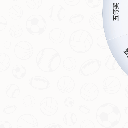
的团队文化，让每位球员都专注于场上的表
更为重要的是，随着格林伍德的离开，
提高他们磨练技术和适应比赛强度的能力。
最后，改善队内氛围的同时，有助于增
的条件，通过积极的表现去赢得更多的支持
未来发展的规划
出售格林伍德的决定不仅体现在短期内
会将为这一阶段提供重要的资金支持，帮助
在未来的发展中，曼联可以更加注重青
每一位新援都能够为球队的长远目标作出贡
此外，球队未来的发展还需要强化管理
更加科学合理的人才选拔机制，以确保每一