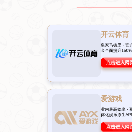
曼
在2023年夏季转会窗口的背景下，曼
过程中，出售年轻前锋梅森·格林伍德成为
德的出售对于球队的影响，包括财政状况、
中的关键作用。