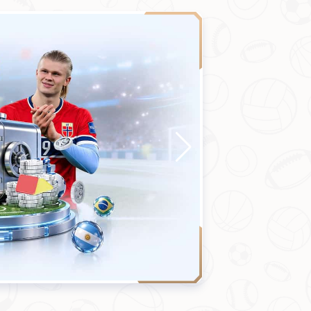
我们
产品服务
新闻中心
联系爱游戏体育