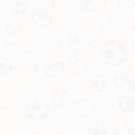
的球队，也需积极应对对手的变化。
世界杯带来的文化影响
卡塔尔世界杯不仅是体育的盛会，更是各国文化交流的舞台。比
赛期间，球迷从全球汇聚至卡塔尔，展现了丰富多元的国籍和文化，
形成一幅生动的全球友谊画卷。在球场内外，来自不同文化背景的人
们积极互动，交流足球情怀，这种现象无疑加强了国家间的交流与理
解。