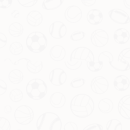
锋姆巴佩接连打入两个进球，实现了完美的逆转，将比分扳平。这不
仅让法国队重新燃起希望，也让比赛进入了白热化的阶段。最终，在
加时赛和点球大战的过程中，双方持续抗衡，戏剧化的比赛悬念令人
热血沸腾。
两队表现及战术分析
在此次决赛中，两队均展现出了高水平的技战术素养。阿根廷队
的战术十分灵活，以控球为主线，通过快速的传递将球传递至锋线。
梅西的组织能力和个人技巧使得阿根廷在场上极具威胁，且他常常担
任进攻发起者的角色，带动全队前进。
相较之下，法国队则在排兵布阵上更加多样化。主教练德尚针对
阿根廷的弱点制定了反扑战术。在前场，姆巴佩的速度与突破能力令
阿根廷防线承受巨大压力。正是由于他不断寻找空档，法国队才得以
在比赛中保持攻击的锐利。
最终，两队在各自的战术执行中都体现出高水平的足球智慧。这
场对决不仅是一场力量与技术的比拼，更是教练与球员之间智谋的较
量；同时这也让观众感受到足球比赛的魅力所在，即便是最渴望胜利