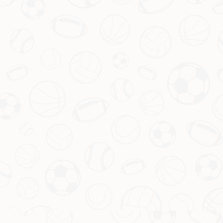
通过对卡塔尔世界杯决赛的回顾与分析，我们不仅看到了足球比
赛的精彩对抗，也深刻感受到比赛背后的文化交流和未来发展的潜
能。这场盛事不仅是两支球队之间的争斗，更是全球数十亿球迷共同
见证的足球奇迹。
卡塔尔世界杯为未来的赛事设定了新的标杆，无论是战术、文化
还是技术的应用，都为我们提供了许多启示。在欣赏精彩比赛的同
时，我们要思考足球如何能够更好地促进各国文化的融合与交流，为
世界的未来发展贡献更多的积极力量。
上一篇：摩洛哥球员跪谢球迷展现仁义精神 创造历史最佳战绩虽败犹
荣
下一篇：梅西目标再夺一冠 计划征战2024年美洲杯追逐荣耀