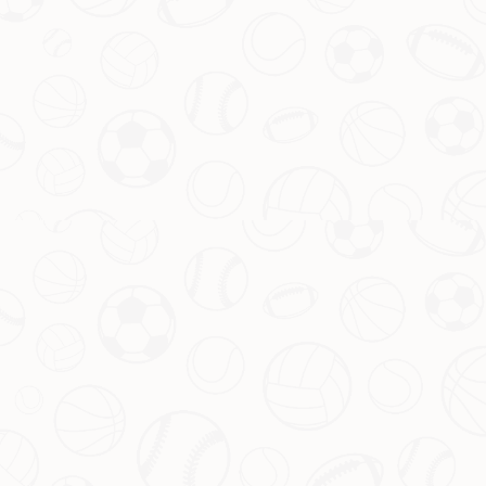
在管理方面，卡塔尔的举办模式也给未来大型赛事的组织提供了
有益的借鉴。例如，在球场的选择、城市的整体布局、交通的管理等
方面，都展现了高效的规划与执行，这些经验将帮助其他国家在大规
模赛事的筹备中更有效率地进行运作。
最后，不仅是对足球运动本身，卡塔尔世界杯所引发的热潮也必
将推动各国对青少年足球的重视。各国足球组织势必会加强对青少年
训练的投入，培养未来的足球明星，将足球精神传承下去，促进全球
足球事业的未来发展。
总结：