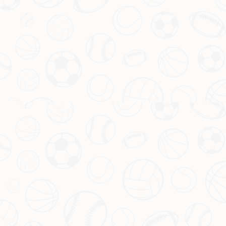
此外，也许此事件能够促使杭州市在体育活动组织方面进行更加
周密的规划。不仅是为了吸引外部球队的到来，还能进一步加强本地
足球事业的发展和普及。通过多样化的活动，增强当地足球文化，培
养更多青少年球员，最终实现体育事业的可持续发展。