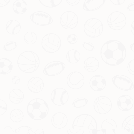
除了日程的冲突外，国际疫情和安全问题也可能是造成行程变动
的原因之一。随着全球疫情的动态发展，各国对于国际往来的管控措
施可能随时变化，这使得运动员的安全必须被充分考虑。
此外，球队的健康也是一个不容忽视的因素。运动员在比赛前需
要保持最佳状态，而突发的伤病或健康问题可能导致行程的变更加
重。因此，在综合考量相关因素后，球队最终做出了这一艰难的决
定。
未来可能的影响
虽然此次阿根廷足球队的行程取消，给杭州市带来了短期的失
望，但从长远来看，这也为双方重新思考合作关系提供了探索的可能
性。未来，双方可以探索在其他时间节点进行交流，甚至可以用其他
形式的活动来补足此次的空白。