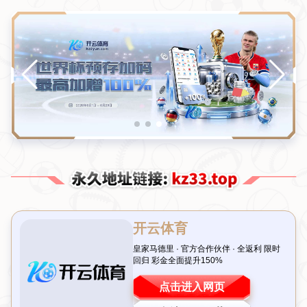
新闻中心
NEWS