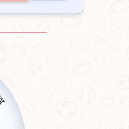
在
Simone Inzaghi
的带领下，球队在战术体
队，成功闯入决赛。这不禁让人回想起22-
nals 对决都将充满看点。以往的数据显
的反击，成功击败了一支夺冠热门队伍。这种
可能决定胜负，悬念感十足。
火热，他的进球能力和在前场的压迫力将是球
顾22-23赛季曼城的夺冠历程，哈兰德和德