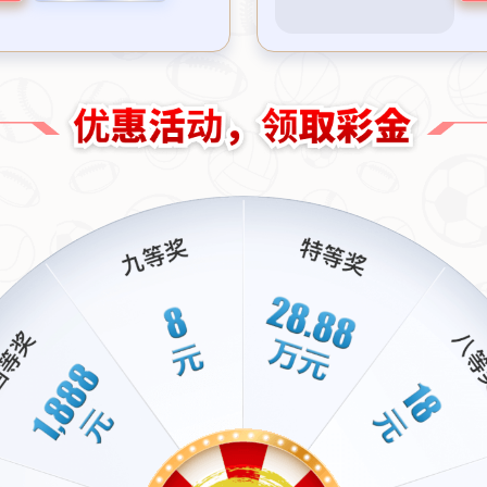
过精准的管理和教练团队的努力，这支传统豪门逐渐找回了昔日的荣光。
。尤其是在本赛季的欧冠征程中，国米的表现堪称惊艳，接连淘汰多支强
米的实力
是否足以挑战新的对手，成为了热议的话题。
），但可以预见的是，无论是面对西甲劲旅还是英超豪门，国米的这场 Fi
爆发出惊人的战斗力。例如，在半决赛阶段，他们凭借顽强的防守和犀利
待。与此同时，
欧冠决赛
作为足坛最高水平的赛事之一，每一分每一秒都
力往往成为决定性的因素。国米的锋线核心
Lautaro Martínez
本赛季状态
la
的调度能力也不容小觑，他的传球精准度和视野将直接影响比赛走势。回
米的明星球员
能否复制这样的化学反应，无疑是球迷关注的焦点。