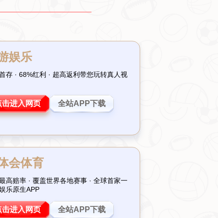
返回列表
决
展现了强大的竞争力，尤其是在欧冠赛场上的
。这不仅是一场比赛，更是一场关于荣誉与信