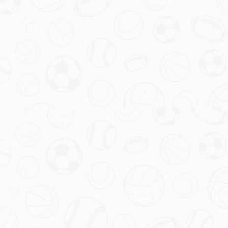
战术分析：因扎吉如何布局
从战术角度来看，因扎吉一贯擅长以稳固防
面对即将到来的 finals，仅仅依靠防
城在瓜迪奥拉的调教下，以控球为核心，最
结语前瞻：历史与未来的交汇
无论最终结果如何，国米能够再次站在欧冠 F
军团从未放弃追逐梦想。而这场与强敌的对