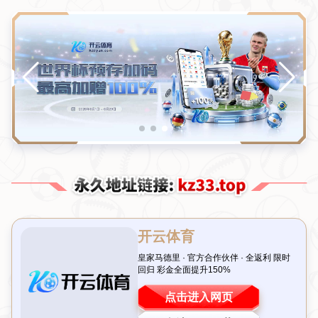
新闻中心
NEWS