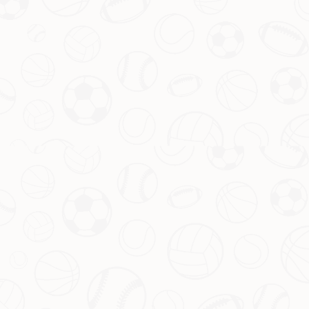
三、不同阶段的CBA比赛时间特点解析
CBA联赛分为常规赛、季后赛等多个阶段，每个阶段的比赛时间
安排都有所不同。在常规赛期间，比赛通常集中在每周的周三、周五
以及周末，具体开球时间多为下午
15:00
或晚上
19:30
左右。而到了
季后赛，由于赛事强度提升，比赛可能会更加密集，但每场比赛的时
间间隔会尽量保证公平性，以便球队有足够的休息调整。
值得注意的是，一些特殊节日或活动期间，比赛时间可能会有所
调整。例如，在春节前后，部分场次可能会改到白天进行，以方便更
多家庭观众观看。因此，无论你是新手还是老粉丝，都建议养成定期
查看“今天CBA比赛时间”的习惯，以免错过重要赛事。
四、如何利用比赛时间提升观賽体验
知道了今天的比赛時間后，如何更好地享受这场篮球盛宴呢？首
先，可以根据开球時間提前做好准备，比如选择一个舒适的观賽环
境，或者与朋友一起组织线上讨论组，分享实时感受。其次，如果你
是数据控，可以在試合前查阅双方的历史交锋记录和球员状态，为自
己支持的队伍加油助威增添更多底气。