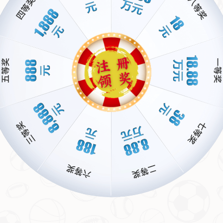
进攻端持续输出，不仅三分命中率提升明显，还频频上演关键时刻的
绝杀好戏。
以最近对阵强敌掘金队的比赛为例，莱昂纳德全场砍下
32分7篮板5助
攻
，而乔治贡献了
28分并命中关键三分
，两人联手带领球队逆转取
胜。这场比赛不仅体现了他们的个人能力，更展现了双人组在关键时
刻的化学反应。这样的表现，让人们开始重新审视快艇在季后赛中的
潜力。
球队整体配合提升 板凳深度成加分项
除了核心双星的出色发挥，快艇队的角色球员也在赛季末逐渐找到节
奏。替补席上的哈雷尔和路威等人，为球队提供了稳定的得分支持。
尤其是在面对高强度比赛时，这种
板凳深度
往往能成为决定胜负的关
键因素。
此外，主教练泰伦-卢在战术调整上也颇有建树。他通过灵活的轮换安
排，确保主力球员体能充沛，同时针对不同对手制定了精准的防守策
略。例如，在对阵湖人队的比赛中，快艇通过加强对内线的限制，成
功遏制了对手的核心得分点，最终以微弱优势拿下胜利。这种整体性