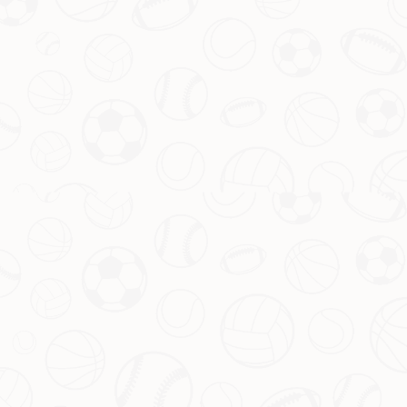
增强用户粘性：从一次性体验到长期
陪伴
举办一次成功的活动并不难，但如何让用户持续关注并形成忠诚
度，才是真正的挑战。体彩通过线下观赛活动，不仅提供了一次性的
娱乐体验，更致力于构建一个长期的用户生态圈。例如，一些城市会
在重大赛事结束后，继续组织小型聚会或主题沙龙，邀请核心用户参
与讨论，甚至推出会员专属福利。这种方式有效延长了用户的关注周
期，让他们从“偶尔参与”转变为“长期陪伴”。
同时，多城联动的规模效应也为品牌口碑传播提供了助力。当不
同城市的用户在社交平台上分享自己的观赛体验时，无形中形成了病
毒式传播，进一步吸引潜在用户加入。这一策略的关键在于，通过不
断优化的活动内容，确保每一次体验都能给用户带来新鲜感，从而牢
牢抓住他们的心。
案例剖析：如何将创意转化为粘性