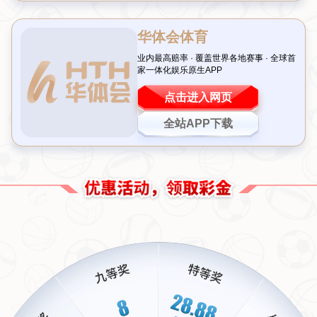
传统的体彩推广活动往往局限于单一城市或区域，覆盖面有限。
而
多城联动
的模式则打破了这一局限，通过在多个城市同步举办线下
观赛活动，让更多用户有机会亲临现场，感受赛事的热血氛围。例
如，在某次全国性足球赛事期间，体彩在北上广深等一线城市以及部
分二线城市同时开设了观赛专区，配备大屏直播、互动游戏和现场抽
奖环节。这种形式不仅扩大了活动的影响力，也让用户感受到品牌的
“无处不在”，从而加深了对体彩的认同感。
此外，多城联动还通过线上线下结合的方式，进一步拉近与用户
的距离。用户可以在活动现场扫码参与线上抽奖，或通过社交平台分
享观赛体验，赢取额外奖励。这种无缝衔接的互动模式，有效提升了
用户的参与热情。
线下观赛：沉浸式体验的核心吸引力
相比单纯的线上购彩或电视转播，
线下观赛活动
带来的沉浸式体
验是其最大的亮点。在精心布置的活动现场，用户可以与志同道合的
朋友一起为喜爱的球队呐喊助威，甚至还能通过即时的竞猜环节增添
趣味性。以某次篮球赛事为例，主办方在现场设置了“预测比分”小游