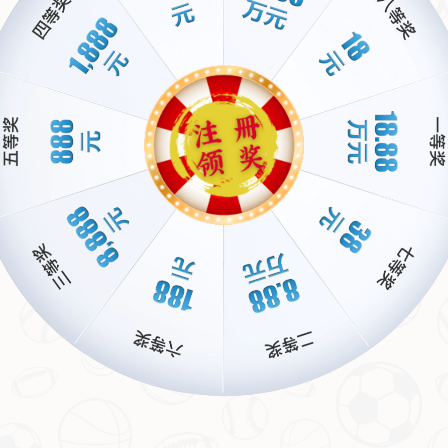
戏，用户只需简单操作即可参与，而获胜者还能获得精美礼品。这种
互动不仅让用户感受到活动的趣味性，也无形中增加了对体彩品牌的
信任和好感。
更重要的是，这种面对面的交流机会，让品牌得以直接倾听用户
的反馈。通过工作人员与用户的互动，了解他们的需求和痛点，为后
续活动的优化提供了宝贵的数据支持。