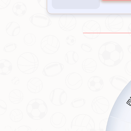
事件始末：网传董事长
这则流言最早出现在一些社交平台和论坛
了一些所谓“内部人士”的爆料，细节看似真
事长管理权
”成为热搜关键词，吸引了大量目
然而，这样的消息缺乏官方证实，也没
公司回应：谣言不攻自
针对网络上的不实传闻，双星集团第一时
营一切正常，高层团队稳定，未发生任何所谓
良影响。
值得注意的是，这并非双星集团首次遭
件提醒我们，在信息爆炸的时代，保持理性
案例分析：企业谣言的
以过往的一些案例来看，企业高层相关的
导致股价短期内大幅波动，尽管公司随后澄清
关利益方带来潜在风险。
更重要的是，这种未经证实的“家庭内斗
强与公众的有效沟通，用事实说话。