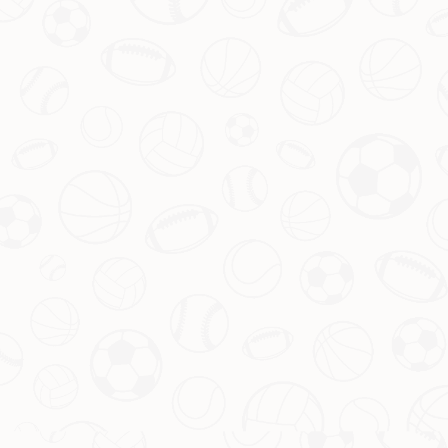
风波。
结语前的思考：守护真
无论是“ двой星集团”还是其他企业
应，但其背后的深层问题——如何有效遏制
上一篇：赵心童：期待一杆制胜，盼更多中
下一篇：NBA季后赛首轮战火一触即发，众
爱游戏体育
地址：
内蒙古自治区通辽市霍林郭勒市珠斯花街道
邮箱：admin@en-ayxsports.com