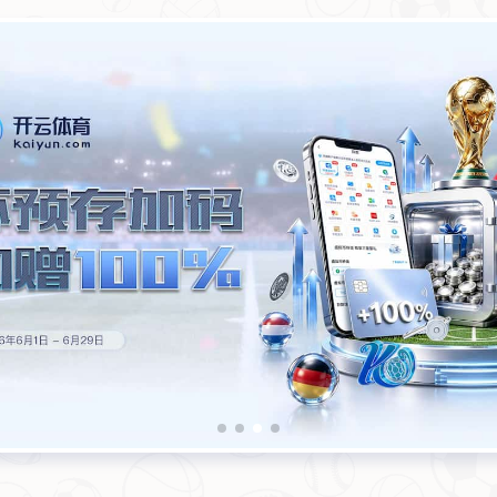
首页
关于