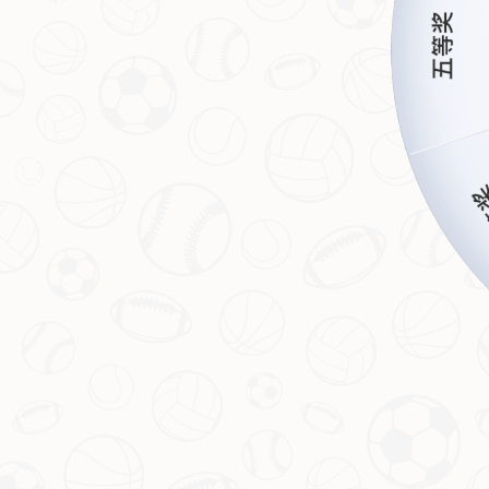
为何谣言频发？网络时
不可否认，随着社交媒体的普及，每个
知名企业，而更容易吸引眼球，成为某些人