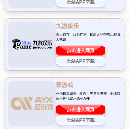
返回列表
【联赛杯】贝里瓦尔建功，热刺主场
1-0小胜利物浦占先机
发布时间：2026-08-08T00:10:03+08:00 信息来源：爱游戏体育 浏览次数：
引言：热刺主场小胜 联赛杯悬念待解
在最近的联赛杯半决赛首回合较量中，托特纳姆热刺坐镇主场以1
比0小胜利物浦，年轻前锋贝里瓦尔的进球成为全场焦点。这场比赛不
仅展现了热刺在主场的顽强斗志，也为次回合的交锋留下了悬念。究
竟是热刺能守住优势，还是利物浦能在安菲尔德完成逆转？本文将带
您回顾这场比赛的精彩瞬间，分析双方战术，并展望次回合的可能走
势。
热刺主场作战 贝里瓦尔一击制胜