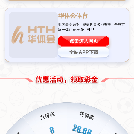
比赛开始后，热刺展现了强烈的进攻欲望，特别是在中场控制
上，主教练显然做了精心的布置。比赛进行到第27分钟，年轻球员
贝
里瓦尔
接到队友精准传球，在禁区内冷静推射破门，为热刺取得领
先。这个进球不仅是他在本赛季联赛杯中的高光时刻，也让球迷们看
到了这位新星的潜力。
贝里瓦尔的表现无疑是本场比赛的最大亮点，
他的速度和决断力让利物浦防线措手不及。
值得一提的是，热Pier在防守端的表现同样可圈可点。他们成功
限制了利物浦核心球员的发挥，尤其是在高压逼抢下，让对手的前场
配合频频失误。尽管比分仅为1比0，但热Pier在主场的整体表现让人
对他们在次回合的表现充满期待。