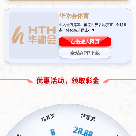
一、赫伊森是谁 为何受到皇马青睐
赫伊森，这位年仅20岁的匈牙利左后卫，自加盟伯恩茅斯以来，以出
色的防守能力和进攻支援表现迅速崭露头角。他的速度、身体对抗以