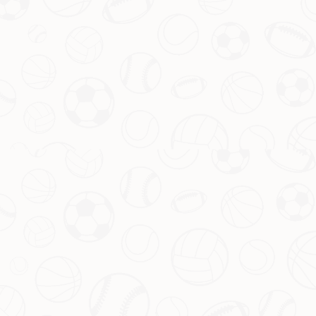
而非单纯依靠金钱。例如，当年引进维尼修斯时，皇马并未开出顶
薪，而是凭借培养计划和欧冠舞台说服了这位巴西天才。如今，这种
策略似乎也在赫伊森的潜在转会上得以延续。
理性引援
和
长远规划
成
为了皇马的核心关键词。
三、伯恩茅斯态度与市场竞争 加剧转会复杂性
虽然皇马有意，但要签下赫伊森并非易事。据悉，伯恩茅斯对这位年
轻后卫的标价不低，且有多家英超俱乐部同样对其虎视眈眈。如果其
他球队愿意提供更高的报价或诱人的个人条款，可能会让交易变得更
加复杂。不过，值得注意的是，伯恩茅斯本赛季在保级压力下，可能
不得不在适当时候出售核心资产以换取资金支持。这或许是皇马的一
个机会点，但前提是必须在谈判中展现足够的诚意，同时坚守自己的
底线——不参与
无底线的薪资竞争
。
四、案例分析 理性引援的成功典范
回顾近年来的成功案例，不难发现理性的转会策略往往能带来更大回
报。以利物浦为例，他们在2018年引进范戴克时，尽管支付了创纪录
的后卫转会费，但始终控制了球员的工资水平，确保队内平衡。此举