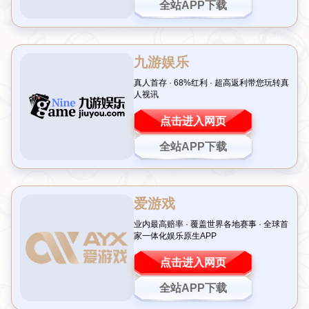
返回列表
斯基拉：国米关注马里奥-希拉，拉
齐奥标价3000万欧元
发布时间：2026-08-08T00:10:02+08:00 信息来源：爱游戏体育 浏览次数：
引言：国米转会市场再掀波澜 新目标浮出水面
在欧洲足坛的转会窗口期，国际米兰（以下简称国米）总是能成为焦
点话题。最近，根据知名转会记者斯基拉的爆料，国米将目光投向了
拉齐奥的年轻才俊马里奥-希拉，而拉齐奥对这位球员的标价高达
3000
万欧元
。这一消息无疑点燃了球迷的热情，也让人们开始猜测，国米
是否会在今夏完成这笔重磅交易？本文将围绕这一转会传闻展开深入
分析，探讨马里奥-希拉的价值以及国米引进他的可能性。
马里奥-希拉是谁 潜力新星引发关注