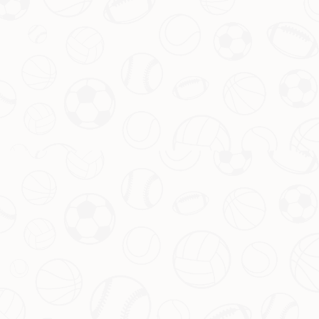
案例对比：类似转会的成功与失败
回顾近年来的意甲转会市场，我们不难找到一些类似的案例。以尤文
图斯引进洛卡特利为例，这位年轻中场同样在小俱乐部崭露头角，最
终以合理的价格加盟豪门，并在新东家迅速站稳脚跟。这证明，只要
球员适配度高，转会费并非决定成败的唯一因素。而反观一些高价引
援，如AC米兰曾花费巨资签下的某些中场，却因风格不符而未能发挥
预期效果。因此，国米在追求马里奧-希拉时，除了关注
3000万欧元
的
成本，更应评估其是否真正适合球队的长期规划。
國米的战略考量 中场升级迫在眉睫
对于國米而言，中场的更新换代一直是近几个赛季的重要课题。虽然
现有阵容中有布罗佐维奇等核心坐镇，但随着比赛强度的提升和阵容
老化，引入新鲜血液显得尤为必要。馬里奧-希拉的技术特点和潜力无
疑符合國米的需要，他的到来或许能为球队带来新的活力。此外，考
虑到因扎吉偏好灵活多变的战术体系，一名像馬里奧-希拉这样具备全