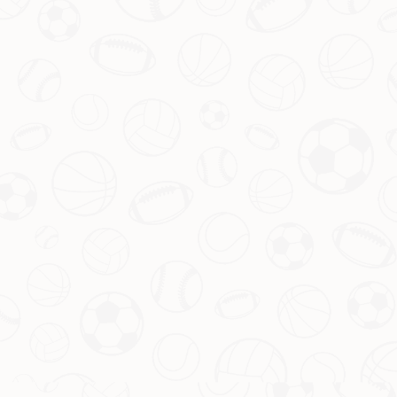
面能力的球员，将是理想的补充。
不过，轉會市場从来不是一厢情愿的事情。除了價格因素外，拉
齊奧是否愿意放人，以及選手本人的意愿，都将是交易能否达成的关
键。據斯克拉透露，目前雙方尚未进入实质性谈判阶段，但國米已经
表达了明确的意向。接下来的几周内，这一傳聞或将迎来更多进展。
上一篇：副主席蓄势待发！马龙将以运动员身份为北京队出战全运会
下一篇：利雅得胜利计划与C罗延长合同，年薪高达2亿欧元
爱游戏体育
地址：
内蒙古自治区通辽市霍林郭勒市珠斯花街道
邮箱：admin@en-ayxsports.com
友情链接