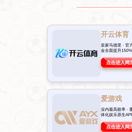
拉波尔
引言：拉波尔塔的自信宣言引发热议
在足球世界中，巴塞罗那俱乐部一直是焦点
出来”来形容那些反对者的突然涌现。这番
拉波尔塔的表态背后的意义，以及反对声音