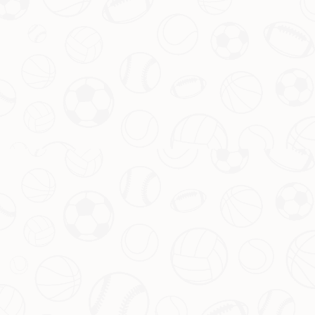
二：反对者为何如蘑菇般涌现
尽管取得了阶段性成果，拉波尔塔却直言不讳
比喻虽然幽默，却也透露出他对部分质疑的
分析来看，这些
反对者
主要来自几个方面。
策存在争议。例如，有人对俱乐部通过“杠杆
策感到不满，比如高价签下球员是否符合长
三：案例解析-杠杆模式的争议与成效
为了更清晰地理解这一争论，我们可以看看巴
金，用于引援和缓解债务压力。这一策略让球
能为未来的
财政公平
合规性埋下隐患。
然而，从实际效果看，这一策略至少在短期内
但数据表明，俱乐部的收入增长和品牌价值
四：如何看待未来的挑战与机遇
尽管目前在
财政公平
方面取得了进展，但巴