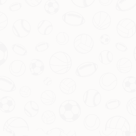
比赛一样，只有直面问题、积极调整策略，才
客服热线(服务时间：9:00-18:00)
0832-7424452