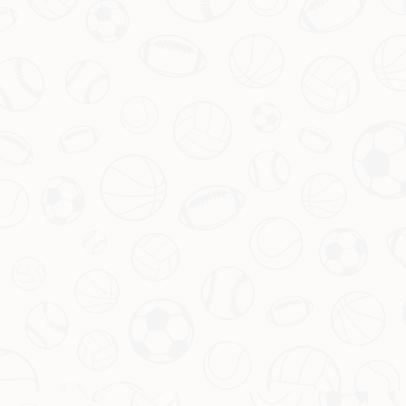
健康，也是摆在拉波尔塔面前的一道难题。
们的批评并非全无道理，但一味唱衰显然也缺乏建设性。正如足球场上的
已经做好了迎接更多质疑的准备，而这或许正是领导者的应有姿态。
洲杯正赛进球纪录如何？
后，球迷力挺，老板表态支持
友情链接