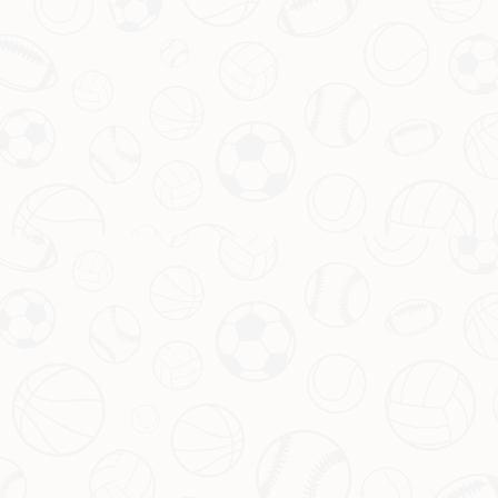
似乎毫无征兆地突然冒出，且数量众多。这种
是来自竞争对手的支持者，认为巴萨的某些决
本问题。此外，一些球迷也对管理层的某些决
益以及其他资产，巴萨短期内获得了大量资
反对者认为这种方式无异于“寅吃卯粮”，可
疑是对管理层决策的有力回应。尽管争议不断，
而俱乐部需要持续寻找新的收入来源，以确保