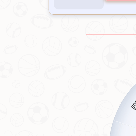
一：财政公平目标达成背后的努力
对于巴塞罗那这样的豪门俱乐部来说，遵守
尴尬局面。然而，拉波尔塔近期宣布，俱乐
努力的结果。
值得一提的是，巴萨在转会市场上的操作也
空穴来风，而是建立在实实在在的数据和行