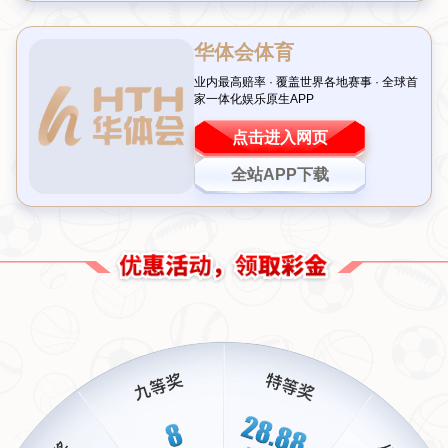
一 张康阳的战略眼光 海外投资的决心
作为苏宁集团的少东家，张康阳自接手国际米兰以来，一直致力
于将这支意大利豪门带回巅峰。投入巨额资金、引进顶级球员、改善
俱乐部管理，这些举措都体现了他的野心。此次为球队准备的
1300万
欧元奖金
，不仅是单纯的经济奖励，更是一种战略性激励。*通过高额
奖金，他传递了一个信号：只要有成绩，就有回报。*这种做法在欧洲
足坛并不罕见，但对于一位中国老板来说，这样的“大方”确实令人刮目
相看。
相比之下，他在国内的投资风格似乎更为谨慎。不少人对此颇有
微词，但从商业角度看，这种差异或许源于市场环境和回报预期的不
同。欧洲足球市场的成熟度和全球影响力，让他对国米的投入显得更
加“值得”。
二 高额奖金的背后 激励与压力的双重作用
1300万欧元的_bonus_，对于任何一支球队来说都不是小数目。
这笔资金不仅是对球员和教练团队过去表现的肯定，更是对未来比赛
的一种鞭策。尤其是在意甲联赛竞争激烈、欧冠席位争夺白热化的背