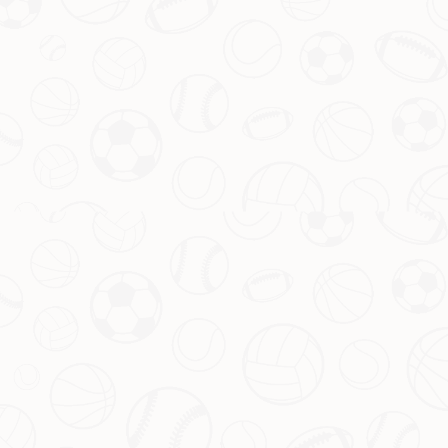
的成功离不开管理层对球员的高效激励。如今，这笔巨额奖励再次点
燃了球迷的期待，大家纷纷猜测，是否意味着国米将在新赛季冲击更
多荣誉？
三 为何国内投资显得“保守”
回到国内，一些球迷对张康阳光环下的另一面颇有看法。有人戏
称：“要是你在中超也这么舍得花钱，中国足球早崛起了！”不过，这种
对比其实忽略了中外足球环境的巨大差异。国内联赛受限于政策、市
场规模以及青训基础，即便投入巨资，也未必能快速见到成效。而像
国际米兰
这样的俱乐部，已经拥有成熟的运营体系和高水平的竞技平
台，张康阳的每一次投入都能更直接地转化为成果。
此外，苏宁集团近年来在国内面临一定的财务压力，选择将资源
集中在更有把握的海外项目上，也不失为一种理性决策。
与其说他在
国内不“大方”，不如说他更注重投资的精准性和回报率。
四 大方背后的期待 能否换来冠军
当然，高额奖励并非万能药。1300万欧元的诱惑虽然不小，但能
否真正激发球员斗志，还取决于教练团队的战术布置以及球员自身的