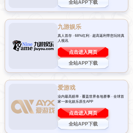
返回列表
张康阳豪掷1300万欧元奖金激励国
米，国内罕见如此慷慨！
发布时间：2026-08-10T00:10:03+08:00 信息来源：爱游戏体育 浏览次数：
引言：张康阳的大手笔让人惊叹
在足球世界里，奖金往往是激励球队士气的重要手段，而最近国
际米兰（国米）的老板张康阳的一则消息却引发了广泛热议。据悉，
他为国米将士准备了高达
1300万欧元
的奖金，以表彰他们在赛场上的
出色表现。相比之下，不少国内球迷调侃道：“没见你在国内这么大
方！”这一举动不仅展现了张康阳对国米的重视，也让人好奇，这位年
轻的中国企业家为何在海外如此慷慨？本文将围绕“
张康阳 国米奖金
”
这一主题，探讨背后的原因与意义。