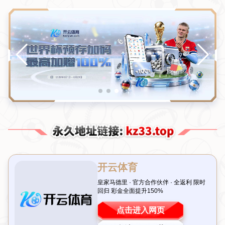
新闻中心
NEWS