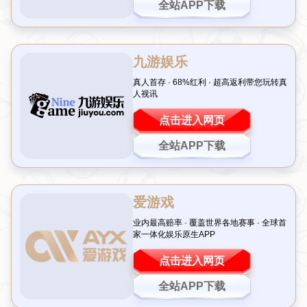
返回列表
重磅投入！拜仁冬窗斥资7500万欧
元锁定后腰与全能后卫
发布时间：2026-08-05T00:10:05+08:00 信息来源：爱游戏体育 浏览次数：
引言：拜仁冬窗重磅出击 转会市场再掀波澜
随着冬季转会窗口的临近，德甲豪门拜仁慕尼黑再次成为焦点。据可
靠消息透露，俱乐部已为冬窗准备了高达
7500万欧元
的转会预算，旨
在补强阵容短板，提升球队竞争力。本次引援的重心聚焦于
后腰
和
全
能后卫
两个关键位置，显示出拜仁在战术调整和长远规划上的野心。
究竟这笔巨额预算将如何分配？又有哪些球员可能成为拜仁的目标？
让我们一探究竟！