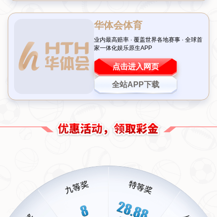
7500万欧元预算彰显雄心 补强迫在眉睫
作为德甲霸主和欧冠常客，拜仁慕尼黑本赛季的表现却并非无可挑
剔。球队在中场控制力和后防线灵活性上暴露了一些问题，尤其是在
面对高强度对抗时，现有阵容显得有些捉襟见肘。为此，俱乐部高层