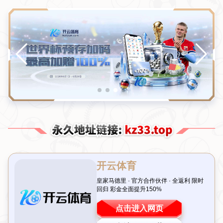
新闻中心
NEWS