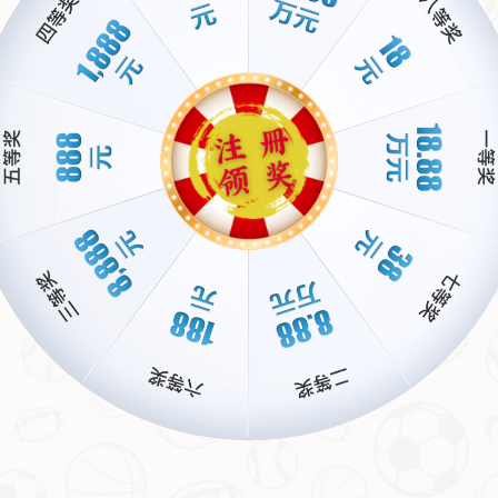
于中场缺乏有效衔接，他的努力大多无功而返。这样的案例表明，“
安
东尼无进球
”的现象并非完全是个人问题，而是团队协作不足的一个缩
影。当然，这并不能为他的低迷完全开脱，毕竟顶级球员需要在逆境
中展现自己的价值。
三 未来展望 如何打破僵局
对于安东尼来说，眼下的“
25场进球荒
”无疑是一个巨大的挑战，
但并非没有解决办法。首先，他需要在训练中加强射门和终结能力，
提升自己在禁区内的威胁。其次，与队友建立更好的默契至关重要，
尤其是与中场核心如布鲁诺-费尔南德斯的配合，或许能为他创造更多
机会。
此外，主教练的战术调整也不可或缺。是否可以尝试将安东尼放
在更靠近球门的位置，或者给予他更多的自由度，都是值得探讨的方
向。如果能够在接下来的比赛中打破僵局，不仅能重振他的信心，也
能为曼联的进攻注入新的活力。毕竟，作为一名年轻球员，他的潜力
依然值得期待。
四 球迷的声音 支持还是批评