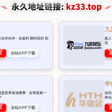
新闻中心
NEWS
国际足联主席：中国可以办世界杯!
发布时间：2026-08-05T00:10:05+08:00 信息来源：爱游戏体育 浏览次数：
？
论是职业联赛的蓬勃发展，还是国家队成绩的稳步提升，都让人看到了希望
热情。这不仅是对中国足球基础设施和组织能力的肯定，更是对中国未来在
将从多个角度探讨这一话题，带你了解背后的可能性与挑战。