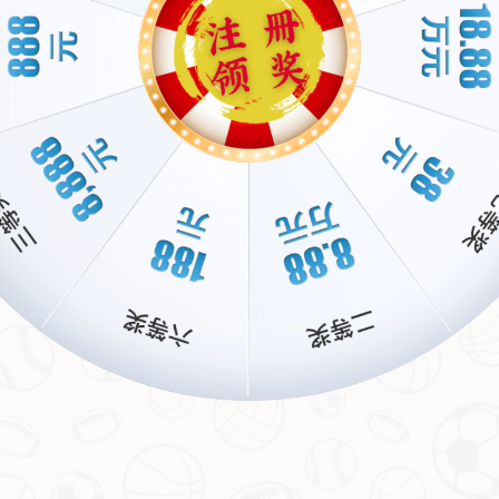
场馆设计，或许是一个不错的思路。
是中国继2004年后再次承办这一洲际赛事。多个城市的球场翻新、志愿者
办更大规模的国际赛事积累宝贵经验。国际足联主席也曾表示，“
亚洲杯的
界杯的成功案例，也为中国提供了启发。作为东亚地区的一员，中国完全
肯定，已经为未来的可能性打开了一扇门。中国是否能够抓住机遇，将自
到环保理念，每一个细节都至关重要。可以预见的是，如果有一天世界杯
刻。