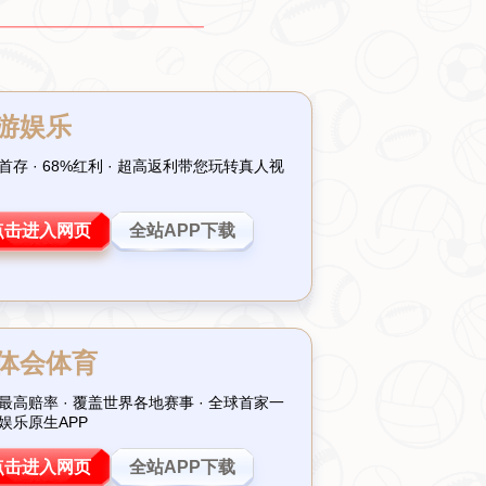
返回列表
。而当国际足联主席公开表示“中国可以办世
国际体育舞台上发挥更大作用的期许。那么，