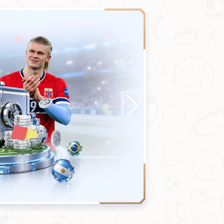
我们
产品服务
新闻中心
联系爱游戏体育