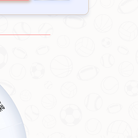
国际标准的基础设施。例如，北京的国家体育
备工作
，让中国的赛事组织能力得到了进一步
在城市之间穿梭，这种高效的交通条件是许多
杯不仅是一场体育盛事，更是一个巨大的商业
可能更为可观。国际足联自然看中了这一潜力，
如果世界杯落户中国，这些品牌势必会成为重
有所进步，但与世界一流强队相比仍有差距。
需要解决的问题。借鉴卡塔尔2022年世界杯