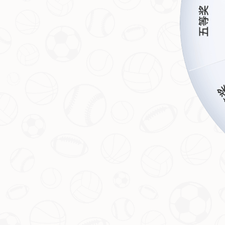
的一些经验，例如使用可再生能源和模块化
案例分析：从亚洲杯到世界杯的可能性
以即将到来的2023年亚洲杯为例，这
洲杯能够顺利举行并获得好评，将为中国申
是中国向世界证明自己的绝佳机会。
此外，日本和韩国联合举办2002年世
摊成本，提升区域影响力。
结语方向性展望
无论如何，国际足联主席对中国能力的
努力。从基础设施到竞技水平，从市场开发
宴，更是展示中国综合实力的一次历史性时