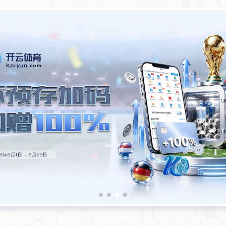
首页
关于