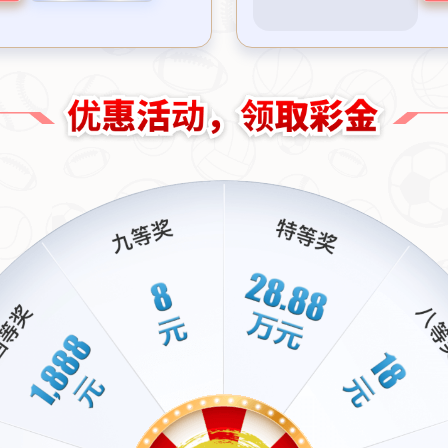
设施建设，从大型现代化球场到训练基地，几乎每个大城市都拥有了符合
足国内赛事需求，更具备承办国际赛事的能力。
尤其是2023年亚洲杯的筹
型赛事
”，这显然不是空话，而是基于对中国硬件条件的认可。
体系也为举办世界杯提供了便利。无论是球迷还是参赛队伍，都能轻松地
不仅是全球第二大经济体，更是世界上最大的体育消费市场之一。举办世界
当地带来了超过140亿美元的经济收益，而以中国的市场规模，这一数字
小觑。从阿里巴巴到万达集团，这些企业已在国际体育赛事中频频亮相。
持。
举办世界杯，仍需克服一些挑战。首先是国家队的竞技水平。虽然近年来
否则作为东道主却无法在赛场上展现竞争力，会让赛事魅力大打折扣。
大型赛事往往伴随着高碳排放，如何在筹备过程中践行绿色理念，是中国