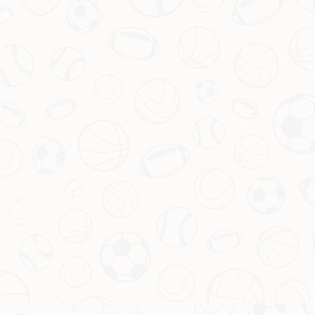
杜兰特是否后悔未回勇士？
列赛10胜1负，唯16年总决赛失手
友情链接