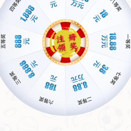
莱万破僵 个人能力决定胜负
提到这场比赛，就不得不聚焦于
莱万多夫斯基
。作为巴萨锋线上
的绝对核心，他在关键时刻展现了世界级前锋的风采。
他的跑位、意
识以及临门一脚的果断
，都让阿拉维斯的后防线无可奈何。据统计，
本赛季他在西甲联赛中已多次为球队贡献关键进球，这一次对阵阿拉
维斯的破门更是价值连城。
值得一提的是，莱万不仅仅是进球机器，他在场上的牵制作用同
样不可忽视。他的存在迫使对方后卫不得不分出更多精力来盯防，从
而为队友创造了更多的进攻空间。这种无私与高效的结合，正是巴萨
能够在强敌环伺的
西甲联赛
中保持竞争力的原因之一。
案例分析：战术调整如何改变战局