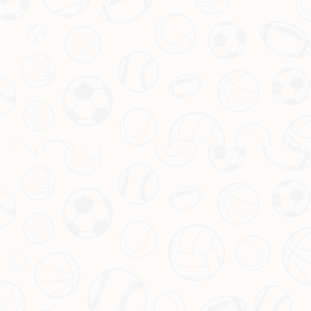
以本场比赛为例，我们可以看到教练组在中场休息时的战术调整
起到了至关重要的作用。上半场，巴萨过于依赖中路渗透，而忽视了
边路的宽度，这导致进攻频频受阻。但下半场，主教练显然意识到了
问题，通过增加两翼的拉扯和快速转移球，让阿拉维斯的防守阵型出
现了漏洞。正是这样的改变，才有了后来
莱万破门得分
的机会。
此外，替补球员的上场也为球队注入了新的活力。一名年轻的中
场球员在上場后通过积极的跑动和拦截，为前锋线提供了更多支持。
这种灵活的排兵布阵，正是现代足球中不可或缺的一部分，也为其他
西甲队伍提供了值得借鉴的经验。
(小标题)团队配合奠定胜利基础
虽然莱万的个人表现无疑是全场比赛的亮点，但我们不能忽视整
个团队的努力。从门将的稳健扑救到后卫线的顽强防守，再到中场的
默契配合，每一个环节都为最终的胜利贡献了力量。特别是在下半场
的紧要关头，巴萨展现了极高的执行力，将教练的意图完美落实到场
上。这种团队精神，正是他们在激烈的
西甲赛程
中屡创佳绩的根本保
障。