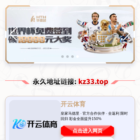
新闻中心
NEWS