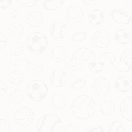
贡献了全面的数据，还在关键时刻展现了领袖气质，帮助队伍锁定胜
局。此外，球队在防守端的改进也功不可没，通过加强对篮板球的控
制和外线轮转，他们有效降低了失分率。可以看出，
独行侠正在通过
整体协作弥补个体短板
，为锁定附加赛名额打下坚实基础。
两队前景展望：季后赛之路仍需努力
无论是湖人还是独行侠，两支队伍目前都在为更好的排名而拼
搏。对于湖人而言，保持浓眉的健康并优化詹姆斯与他的配合将是重
中之重。而对于独行侠来说，如何在剩余的常规赛中稳住节奏，避免
再次陷入波动，将是决定他们能否顺利进入附加赛的关键。
通过以上分析，不难发现，不管是个人英雄主义的闪光，还是团
队默契的提升，都是这两支队伍能够逆境翻盘的重要因素。随着赛季
的深入，相信他们会带给我们更多惊喜，也让我们拭目以待他们在季
后赛舞台上的表现。
上一篇：欧盟2031年起或将禁止橡胶人造草皮建设以降低污染 - 世体
下一篇：斯诺克世锦赛资格赛：赵心童48进32首阶段6-3占优斯莱塞