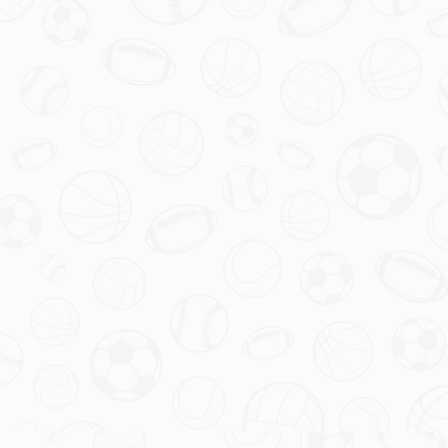
爱游戏体育
地址：
内蒙古自治区通辽市霍林郭勒市珠斯花街道
邮箱：admin@en-ayxsports.com
友情链接
客服热线(服务时间：9:00-18:00)
0832-7424452