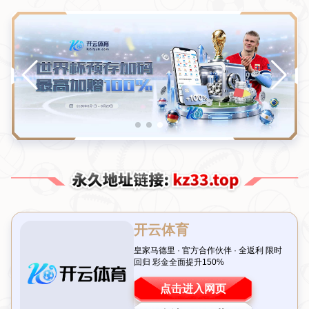
新闻中心
NEWS