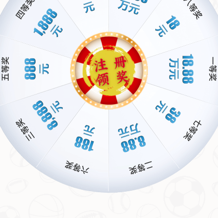
其在赛事前夕推出了“球迷专区”，集中展示各类
足球相关产品
，并通过
精准推送和折扣活动吸引消费者。据平台数据显示，活动期间销售额
同比提升了120%，其中定制化球衣订单量激增。类似的案例还有线下
实体店，不少体育用品店通过举办观赛活动，将流量转化为销量，成
功实现了业绩突破。这些都表明，抓住
世界杯热潮
的关键在于精准营
销与用户需求的深度契合。