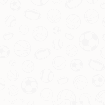
深耕细分市场，将是未来发展的重要方向。
上一篇：马赛赴意大利封闭集训，意在杜绝假球嫌疑？
下一篇：蒋裕燕：获奖让我更有机会展现中国残奥运动员的风采
爱游戏体育
地址：
内蒙古自治区通辽市霍林郭勒市珠斯花街道
邮箱：admin@en-ayxsports.com
友情链接
客服热线(服务时间：9:00-18:00)
0832-7424452