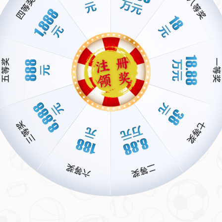
以队中的主力前锋为例，他在赛季前的训练中不幸受伤，预计还
需要两到三周才能回归。这种情况下，教练组不得不临时调整阵型，
但效果并不理想。上村健一坦言，虽然替补球员也在努力填补空缺，
但经验和默契的不足仍然是个大问题。因此，他迫切希望医疗团队能
够加速康复进程，让这些
伤员恢复健康
。
未来展望：解决问题刻不容缓
面对当前的困境，上村健一并未丧失信心，而是积极寻找解决之
道。他表示，接下来会通过加强训练强度和针对性演练来提升队伍的
整体水平。同时，他也要求球员们保持专注，避免在比赛中犯下低级
错误。对于傷员的情况，他透露教练组正在与医疗团队密切合作，确
保每位队员都能以最佳状态回归。
此外，上村健一还计划通过更多的内部对抗赛来模拟真实比赛场
景，帮助队员们更快找回节奏。可以预见，在接下来的几周内，队伍
将在他的带领下迎来一波密集调整，而这些努力是否能转化为赛场上
的成绩，仍需时间检验。