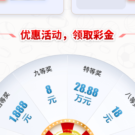
终结局，尤其是在比分胶着或时间所剩无几的情况下。球员需要在极短的
然听起来有些戏谑，但背后却是真实的情感流露。无论是面对空门还是需
转折点。
弗拉泰西在最后时刻获得单刀机会。当时比分1:1，若错失这次机会，球队
都白费了
。最终，他冷静推射破门，帮助球队锁定胜局。这个案例充分说
同的应对方式。有些人会将压力转化为动力，而有些人则可能被恐惧吞噬。
的年轻球员来说，他的回答透露出一种坦诚——他并不掩饰自己的紧张，