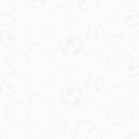
战中都能保持冷静，他的秘诀在于赛前不断进
门责任的前锋或中场。
”时，我们可以想象，如果没有队友的鼓励和
加油或一个信任的眼神，都可能让队员在关键
当有队员面对决胜机会时，其他人总会通过肢
和迷茫，但正是这些情绪让他们变得更加人性