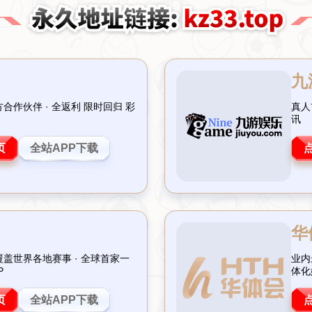
新闻中心
NEWS
利好奇绝杀前心境，弗拉泰西：不进球就完
发布时间：2026-08-08T00:10:02+08:00 信息来源：爱游戏体育 浏览次数：
内心的真实想法
为热血沸腾的瞬间，而球员在那一刻的心理状态却鲜为人知。近日，法国
泰西的回答令人忍俊不禁又感慨万千——“这球不进我就完了”。这句话不
以这个话题为核心，探讨球员在绝杀前的内心世界，以及这种心态如何影