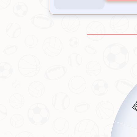
关键时刻的心理压力：一球定生死
在足球场上，绝杀往往意味着比赛的最
担。弗拉泰西的那句“
这球不进我就完了
”虽
的责骂、队友失望的目光，甚至职业生涯的
以2023年意甲联赛的一场比赛为例，
里只有一个念头：
必须进球，否则一切努力
如何应对压力：从恐惧到专注
面对如此高压的环境，不同的球员有不
掘这种心态转变的过程。对于像弗拉泰西这样
注。