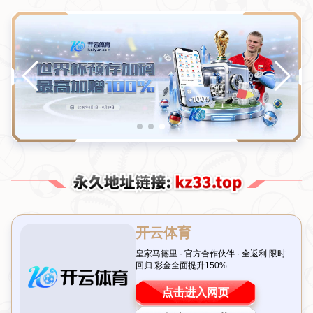
新闻中心
NEWS