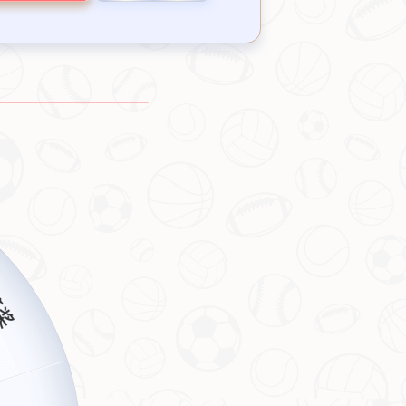
是梅西、内马尔等巨星领衔的大巴黎，还是经
。
败有关
；而今看到另一支传统强队同样遭遇重
只能靠团结努力适应潮流才能立于不败之地。
果像我们这样的老牌劲旅各自经过短期低谷期