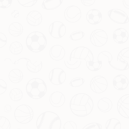
欧洲豪强如拜仁慕尼黑或皇家社会是否成
总结此次"虐心"过程自然引爆社交网络
浪期间显然交流信赖还能继续传递永存......
合作站点：
c7娱乐官网入口-手机端app下载 
上一篇：C罗：维尼修斯金球奖落选不公，
下一篇：中国冰雪新星闪耀新年：刘梦婷双
爱游戏体育
地址：
内蒙古自治区通辽市霍林郭勒市珠斯花街道
邮箱：admin@en-ayxsports.com