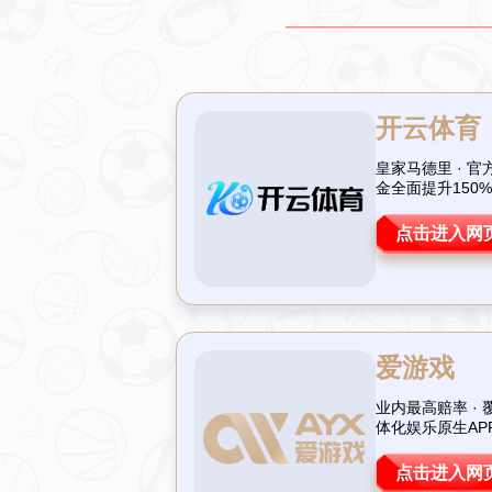
巴
大巴黎4比0大
在这场欧洲足坛热门赛事中，
巴黎圣日耳
持者的热烈讨论，也让意大利的国际米兰（简
比赛回顾及赛后影