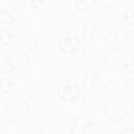
平八稳精神...最重要条件如何熬过惊涛骇
客服热线(服务时间：9:00-18:00)
0832-7424452