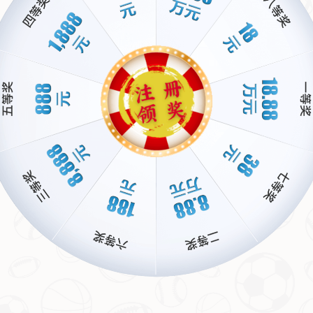
二、两次关键扑救：不仅是运气，更是实力
如果说第一次的空门救援是“运气”，那么随后的两次连续扑救则完
全证明了他的硬核实力。在接下来的几分钟内，对方接连发起猛攻，
试图扳平比分。这位老将在禁区内如同一堵墙，先是用手掌拍出一记
近距离头球，随后又在混乱中用腿挡住了一脚补射。这两下防守被解
说员称为“
教科书级别的扑救
”，也让现场球迷爆发出雷鸣般的掌声。这
样的发挥，不禁让人感慨：年龄或许是数字，但状态和意志力才是决
定一个球员高度的关键。