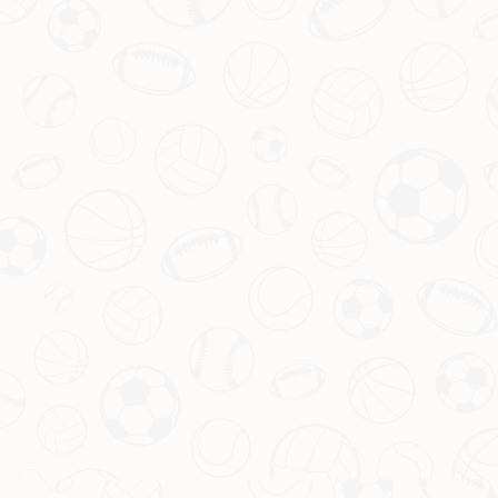
面，他展现出的沉稳更是年轻球员难以企及的品质。正如他在赛后采
访时所说：“每一次站在球门前，我都告诉自己，这是我守护的最后防
线。”这样的话语，既朴实又充满力量，让人感受到他对足球的热爱与
坚持。
五、技术之外的精神力量
除了技术层面的出色发挥，这位“
欧冠门神
”还传递了一种精神——
永不言弃。无论是对阵强敌时的果断出击，还是面对绝境时的冷静应
对，他的每一动作都在告诉队友和观众：只要还有一线希望，就要全
力以赴。这种精神不仅感染了场上的队友，也激励着无数屏幕前的球
迷。他的故事证明，无论年龄几何，只要心怀信念，就能创造奇迹。
参考链接：
开元棋牌官方网站入口-试玩模拟器APP下载 KY
Cards Game