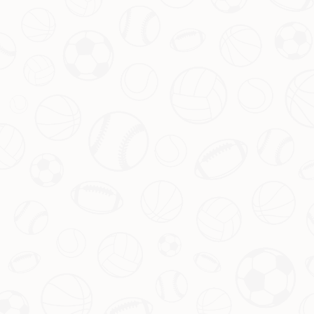
上一篇：【国足危机】伤病与停赛双重打击 恐影响中澳关键战
下一篇：【视角】勇士与太阳：豪赌成败的正反教材
爱游戏体育
地址：
内蒙古自治区通辽市霍林郭勒市珠斯花街道
邮箱：admin@en-ayxsports.com
友情链接
客服热线(服务时间：9:00-18:00)
0832-7424452