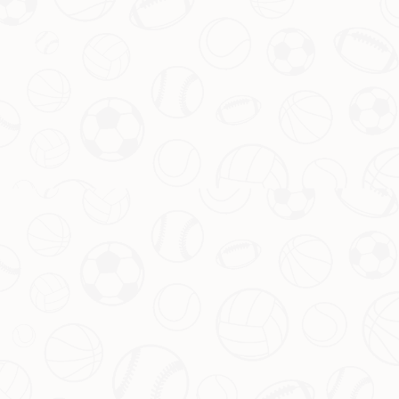
三、案例解析：从数据看“门神”的价值
为了更直观地理解这位36岁门神的非凡之处，我们不妨来看一组
数据。据统计，本场比赛中，他的有效扑救率高达90%，其中包括三
次直接威胁球的拦截。而他在过去五场欧冠赛事中的平均失球数仅为
0.8个，这样的稳定性对于一支志在争冠的球队而言至关重要。更令人
惊讶的是，他的爆发力和短距离冲刺速度，几乎与25岁的年轻守门员
无异。这种现象背后，除了天赋，更多是日复一日的刻苦训练和对比
赛的专注态度。
以皇马传奇卡西利亚斯为例，他在职业生涯后期同样保持了极高
的竞技状态，尤其是在关键战役中的多次神扑，成为球队夺冠的重要
保障。而如今，这位36岁的老将似乎也在书写属于自己的传奇篇章。
四、经验与心态：老兵不死，只是换种方式战斗
很多球迷会问，为什么一位年过三十的守门员还能有如此惊艳的
表现？答案或许在于他的经验与心态。作为一名征战多年的老兵，他
对对手的进攻套路早已烂熟于心，能够提前预判危险。而在心理层