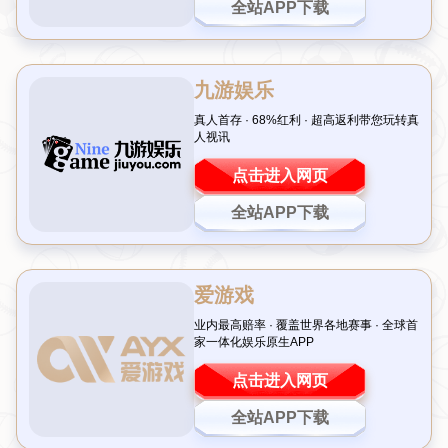
返回列表
亚洲杯国足表现低迷 小组赛三战无
胜零进球惨遭淘汰
发布时间：2026-08-05T00:10:05+08:00 信息来源：爱游戏体育 浏览次数：
前言：国足亚洲杯表现令人扼腕
在2023年亚洲杯的赛场上，中国国家足球队（以下简称国足）的
表现无疑让无数球迷心碎。
小组赛三场2平1负，零进球出局
的结果，
不仅刷新了国足在亚洲杯历史上的最差战绩，也让人们对这支队伍的
未来充满了疑问。作为中国足球的忠实支持者，我们不禁要问：是什
么导致了这样的结局？本文将围绕
亚洲杯国足最新战况
展开分析，探
讨背后的原因与启示。
小组赛回顾：三战无胜 进攻乏力成致