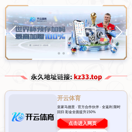
新闻中心
NEWS