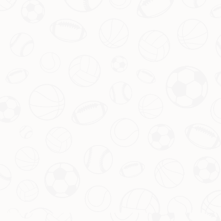
长，中国足球需要更多耐心与努力，去追赶亚洲强队的步伐。
资源推荐：
问鼎娱乐入口官网- Wending APP下载
上一篇：神迹降临！约基奇31+21+22破纪录，MVP之争再起波澜？
下一篇：莱因克尔：金球奖悬而未决，关键看谁的表现更出彩
爱游戏体育
地址：
内蒙古自治区通辽市霍林郭勒市珠斯花街道
邮箱：admin@en-ayxsports.com
友情链接
客服热线(服务时间：9:00-18:00)