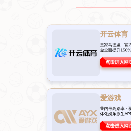
巴萨转会
在全球足坛引发广泛关注的转会市场中
球星德科的一番言论再次将人们对这家传奇
从友情到商业管理
对于任何想要加入豪门球队的人而言，“