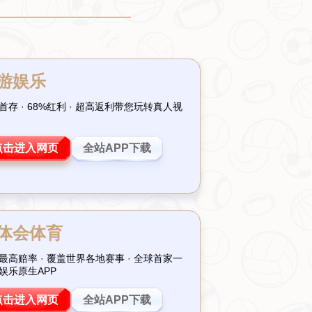
返回列表
非社交平台
离不开其独特的文化和严格管理。近日，著名
唯一或者首要考虑因素。正如德科所述：“巴