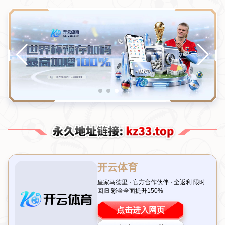
新闻中心
NEWS