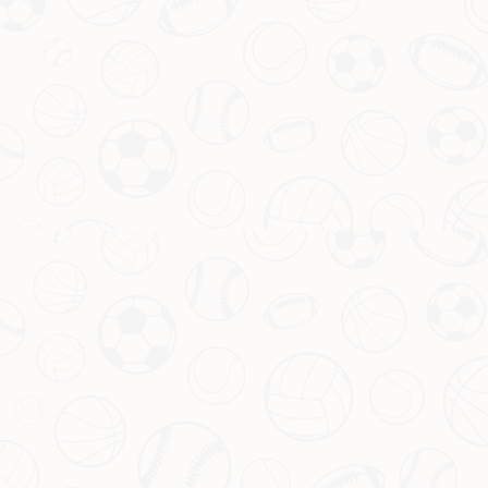
明日之战：挑战与期待并存
对于明晚的
女子100米栏
比赛，外界普遍认为这将是本届赛事的一
大亮点。不仅因为有
吳艳妮
这样的明星选手参与，更因为这一项目的
竞争异常激烈。据悉，此次参赛名单中不乏来自欧美国家的顶尖选
手，她们的技术和经验都对国内运动员形成了不小的压力。但正如教
练团队所言，“压力也是动力”，相信吳艳妮会在主场观众的支持下全力
以赴。
此外，明天的天气条件也颇为理想，根据气象预报，当天晚上温
度适宜，无明显降雨，这对运动员发挥最佳水平无疑是个好消息。对
于喜欢田径的朋友来说，不妨提前调整好自己的时间，在明晚
20点52
分
准时收看这场精彩对决，见证中國田徑的新希望绽放光芒。
为何关注長三角鑽石賽？