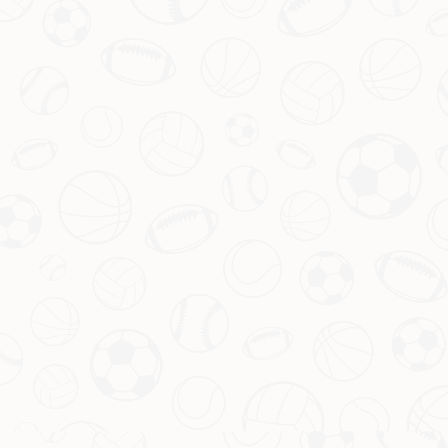
長三角鑽石賽不僅是一場體育競技，更是一場文化與激情的碰
撞。作為國內少有的高規格賽事，它為本地選手提供了一個展示自我
的平台，也讓觀眾有機會近距離感受到頂級運動員的風采。而像
Wu
Yanni
這樣的新生代選手，正是這場比賽中最耀眼的星光之一。無論是
她個人的技術突破，還是她在賽場上的精神面貌，都值得我們每一個
人去關注和支持。
通過這一賽事，我們也能看到中國田徑事業的不斷進步。從訓練
體系到賽事組織，再到選手培養，每一個環節都在向世界級水平靠
攏。而明晚的比賽，將成為檢驗這些努力成果的重要時刻。你準備好
了嗎？
精选资源：
问鼎娱乐官方下载入口- Wending真人娱乐平台VIP注
册送彩金
上一篇：世界杯倒计时30天，官方吉祥物全国巡展启动
下一篇：西安全运会跆拳道资格赛开启专业医疗保障服务