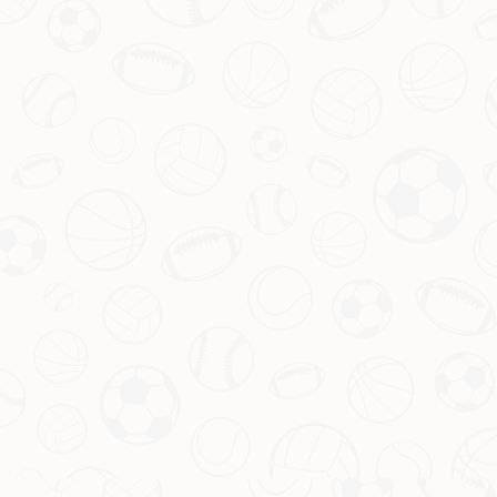
为自己生活的城市喝彩。
值得一提的是，这一趋势正在逐渐扩展到更多的CBA俱乐部中。从北
方的工业重镇到南方的水乡古城，每支队伍都在探索属于自己的文化
符号，这无疑为联赛注入了更多活力。
（字数：约650字）
游戏网站平台推荐：
C7娱乐模拟器试玩APP下载 - C7C7网页版
登录入口
上一篇：西亚媒体：本届亚洲杯延续传统，取消三四名决赛环节
下一篇：维斯塔潘：特立独行的四冠传奇，未来悬而未决却又命中注
定
爱游戏体育
地址：
内蒙古自治区通辽市霍林郭勒市珠斯花街道
邮箱：admin@en-ayxsports.com