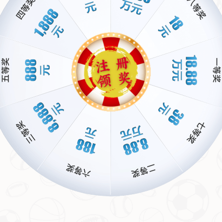
二 如何将地方文化融入主场IP打造
要成功构建一个有辨识度的
城市主场IP
，CBA球队需要在多个维度下
功夫。首先，可以从视觉元素入手，将城市的标志性符号融入队徽、
球衣设计中。其次，主场场馆的布置也可以成为展示文化的窗口，通
过装饰、文化主题活动等形式，让观众身临其境地感受城市魅力。此
外，结合地方特色的周边产品，如带有方言或地标元素的纪念品，也
能有效拉近与球迷的距离。
更为重要的是，文化的融入需要真诚而自然。生硬地将元素堆砌在一
起只会适得其反，而真正打动人心的，是那些能够唤起共鸣的细节设
计。比如，举办以当地节庆为主题的主场比赛日活动，既能烘托氛