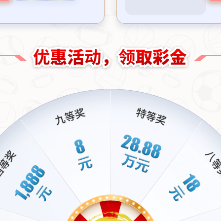
据绝对优势，毕竟对手缺少了当家球星坎宁安。然而，事实却是他们以大比
洞百出。尤其是被寄予厚望的三位核心球员，在关键时刻未能挺身而出，
的三巨头组合，是否真的名副其实？
失利。回顾本赛季，类似的情况已经多次发生。面对实力较弱的对手时，
层阴影。
联想到一些历史上的失败案例，但如今的费城三巨头似乎正在刷新这一纪
导致场上决策混乱。进攻端，过度依赖个人单打，缺乏团队配合；防守端
表现让人失望。数据显示，他的投篮命中率在本赛季创下职业生涯新低，
姆斯、韦德和波什，总能在关键时刻相互信任，形成合力。而现在的费城
要球员之间的默契。
化学反应的重要性不言而喻
，而这正是 fee城目前
间的传球次数少得可怜，更多时候是在“各打各的”。这种现象直接导致