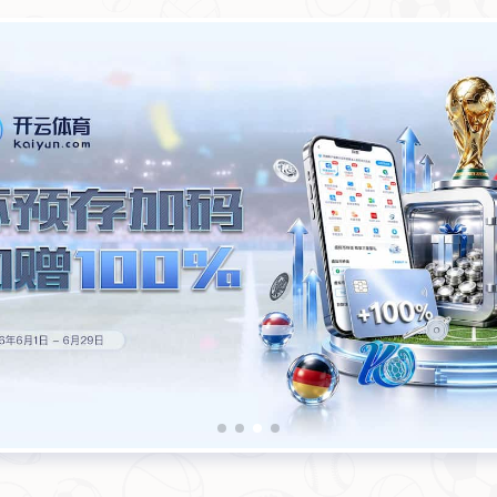
首页
关于