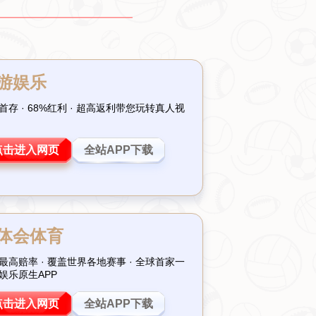
返回列表
组合
人队在对阵底特律活塞的比赛中惨遭失利，尤
甚至被球迷调侃为“史上最差三巨头”。这场
三巨头的困境与挑战。