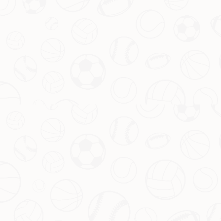
里、汤普森和格林，他们之所以能长期保持竞争力，正是因为彼此间的无
来亟需解决的问题。
巨头需要做出改变。首先，教练组必须重新调整战术，确保每位球星都能
能摆脱“最差三巨头”的标签，重拾竞争力。