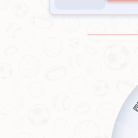
一：意外失利背后的真相
在对阵活塞的比赛中，76人队本应占
球队的投篮命中率低得可怜，防守端更是漏
现让外界不禁质疑：这支花费巨大成本打造
更令人担忧的是，这并不是一次偶然的
定的状态无疑给他们的季后赛前景蒙上了一
二：三巨头为何成为笑柄
提到“史上最差三巨头”，很多人可能会
球队的核心，三人中没有明确的领袖人物，
以其中一位球星为例，他在场上的低效
相比之下，历史上的三巨头如热火时期的詹
三：化学反应缺失的致命伤
一支成功的球队不仅仅需要天赋，更需
众，但在战术体系中的融入度却极低。他们之
破绽。