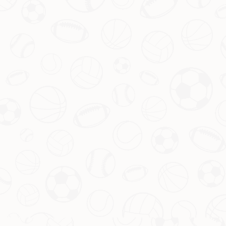
值得一提的是，管理层也需要在接下来
方向。毕竟，篮球从来不是一个人的游戏，
通过这场对阵无坎宁安活塞的惨败，我
网站推荐：
星空娱乐官方网站-Xingkon
上一篇：2021欧洲杯详解：赛事规则与赛程
下一篇：水平悬殊！毛剑卿：我们只是踢球
爱游戏体育
地址：
内蒙古自治区通辽市霍林郭勒市珠斯花街道
邮箱：admin@en-ayxsports.com