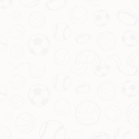
案例分析：类似经历的球员
回顾足坛历史，不乏像格林伍德这样通过租借找到新起点的球
员。以菲利普·库蒂尼奥（Philippe Coutinho）为例，他在巴塞罗那表
现挣扎后，通过租借至拜仁慕尼黑重拾信心，最终帮助球队赢得欧冠
冠军。虽然两人的处境不尽相同，但都说明了一个道理：有时候换个
环境，可以让球员焕发新生。如今的格林沃德，似乎也在走一条类似
的道路，而
赫塔費
能否成为他职业生涯的真正转折点，仍需时间验
证。
球迷与媒体的反应
消息传出后，关于格林 Woody 的未来讨论迅速升温。部分曼联球
迷对此感到遗憾，认为俱乐部不应轻易放走这位青训出身的天才；而
另一些人则支持他的决定，认为离开熟悉的环境对他个人发展更有
利。同时，《太阳报》的报道也引发了西班牙当地媒体的关注，许多
评论员认为，如果格 Lin 能保持当前状态，他的
永久转会
将为赫塔