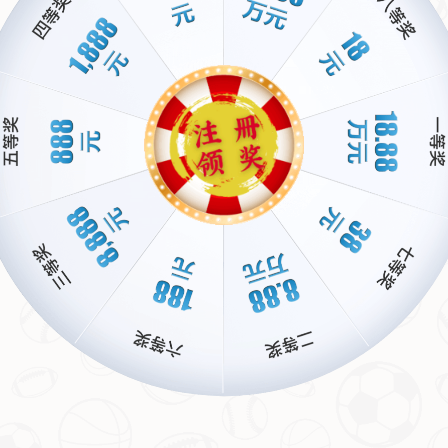
发挥自己的速度和突破能力。
有分析人士指出，如果格林伍德能与赫塔費达成长期合同，这将
是一个双赢的局面。一方面，俱乐部可以以较低的成本锁定一位潜力
无限的年轻球员；另一方面，格林伍德也能在一个相对低压的环境中
继续成长。
这种互利的关系，正是许多租借球员最终选择留下来的原
因
。