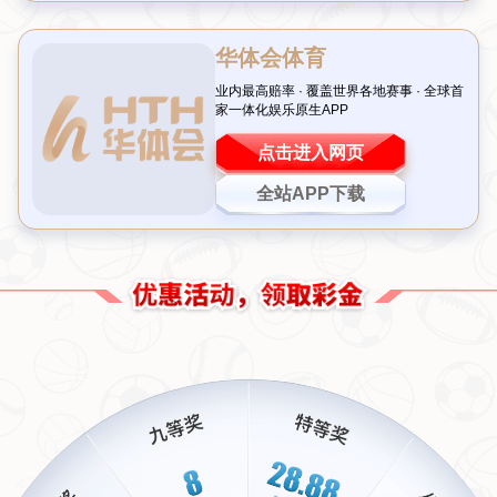
格林伍德在赫塔费的蜕变
自从2023年夏天租借加盟赫塔费以来，格林伍德逐渐适应了西甲
的节奏，并在球场上展现出了令人印象深刻的表现。他在多场比赛中
贡献了进球和助攻，赢得了教练组和队友的信任。更重要的是，远离
了英格兰媒体的聚光灯，格林伍德似乎找到了内心的平静。《太阳
报》指出，他在接受采访时表示，赫塔费的团队氛围让他感到温暖，
俱乐部的支持也让他重新燃起了对足球的热情。
这种转变并非一蹴而就。过去几年，格林伍德因场外事件饱受争
议，职业生涯一度陷入低谷。但在赫塔費，他似乎正在用实际行动证
明自己。对于一名年仅22岁的球员来说，这样的机会无疑是宝贵的。
而他本人也明确表示，希望通过努力争取一个长期的未来。
为何选择永久转会
谈及
永久转会
的可能性，格林伍德的态度显得异常坚定。他认
为，赫塔費不仅给了他重新开始的机会，还提供了适合自己发展的平
台。相比于回到曼联可能面临的复杂环境，留在西班牙或许是更明智
的选择。此外，西甲的技战术风格也更符合他的特点，让他得以充分