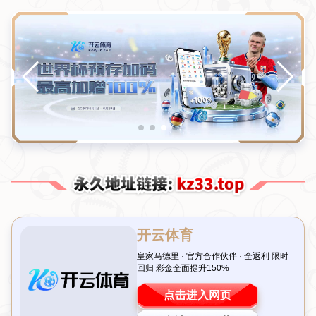
新闻中心
NEWS