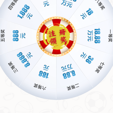
二 矛盾升级：外援与主帅公开斗气
如果说比赛中的低迷表现只是导火索，那么赛后的公开争执则是
让事件彻底失控的关键。报道称，这名外援在接受采访时直言不讳地
批评了主教练的战术安排，认为自己被“限制了发挥空间”。而主教练也
不甘示弱，在新闻发布会上以
冷嘲热讽
的语气回应：“有些人需要先做
好自己的本职工作，再来评价别人的决定。”这种针锋相对的态度，让
原本可以内部解决的问题彻底公开化，也让球队管理层不得不出面干
预。
三 后果严重：解约与双双离队的结局
面对愈演愈烈的矛盾，俱乐部最终选择了最果断的处理方式——
在总决赛尚未结束的情况下，与这位表现不佳的外援提前解约。同
时，主教练也因为无法有效控制更衣室氛围，以及在公开场合的不当
言论，被迫辞职。两人几乎同时离开球队，这一事件不仅让球迷感到
震惊，也对球队的士气造成了巨大冲击。要知道，总决赛是每支队伍
一年努力的终极目标，而在这个关键时刻失去核心球员和主帅，无疑