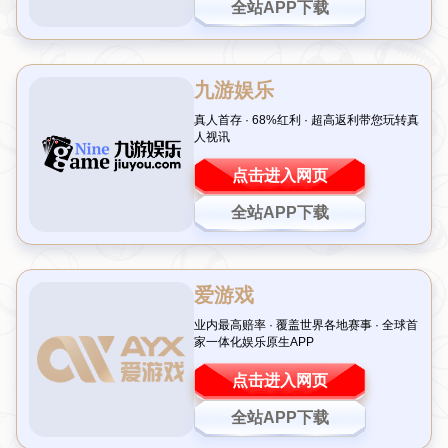
返回列表
总决赛未完即遭解约，0分外援与主
帅冲突，双双离队
发布时间：2026-08-08T00:10:02+08:00 信息来源：爱游戏体育 浏览次数：
引言：总决赛未完 球队内讧成焦点
在职业体育的舞台上，团队协作往往是决定胜负的关键。然而，
有些时候，球员与教练之间的矛盾却会成为比赛之外的最大看点。近
日，一名外援在总决赛尚未结束时因单场0分的表现被解约，而他与主
教练之间的公开斗气更是引发热议，最终两人双双离队。这不仅让人
感慨：球场上的成绩固然重要，但场下的和谐同样不可忽视。今天，
我们就来聊聊这场突如其来的“解约风波”，剖析背后的原因和影响。
一 内讧起因：单场0分的外援表现引争议