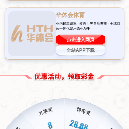
困境重重：范子铭发烧与所罗门带伤
的挑战
北京队在备战G6的过程中，遭遇了不小的困难。核心球员
范子铭
因发烧缺席了部分训练，这无疑对内线实力造成了一定影响。作为球
队的重要支柱，
范子铭
的健康状况直接关系到比赛中的篮板保护和防
守强度。与此同时，外援
所罗门
也在坚持带伤训练，他的韧性令人钦
佩，但伤病对他的发挥多少会带来隐患。面对这样的双重打击，北京
队需要在战术上做出灵活调整，弥补主力球员状态不佳带来的空缺。
火力升级：多人苦练三分力求突破
为了应对当前的困境，北京队在训练中加大了外线进攻的比重。
据悉，近期有多名球员专注于
三分球的练习
，试图通过提升远投命中
率来打开局面。尤其是在对手可能会针对内线进行重点防守的情况
下，精准的三分球将成为扭转战局的关键武器。教练组也特别强调投
射的稳定性，要求球员们在高压环境下依然保持手感。这样的针对性
训练，不仅体现了团队的应变能力，也让球迷对G6的比赛充满期待。
案例分析：逆境中的战术调整