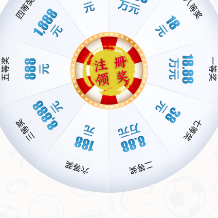
回顾CBA历史，不乏球队在主力缺阵或受伤的情况下，通过战术
调整实现逆袭的案例。例如某队曾在季后赛中因核心内线受伤，果断
改变打法，将重心转移到外线快攻和三分轰炸，最终成功晋级。北京
队目前的备战策略，与这一案例有异曲同工之妙。通过
加强三分训练
和灵活调度，或许能在G6中找到突破口。当然，具体效果如何，还需
赛场上的实际检验。