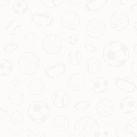
范，也是团队合作和对手尊重的教科书。通
界中最动人的一章。
相关资源：
极速快三（quick3)模拟
上一篇：杨毅析李梦落选亚洲杯：批评宫指
下一篇：湖人喜讯！浓眉替补爆发砍两双，新
爱游戏体育
地址：
内蒙古自治区通辽市霍林郭勒市珠斯花街道
邮箱：admin@en-ayxsports.com