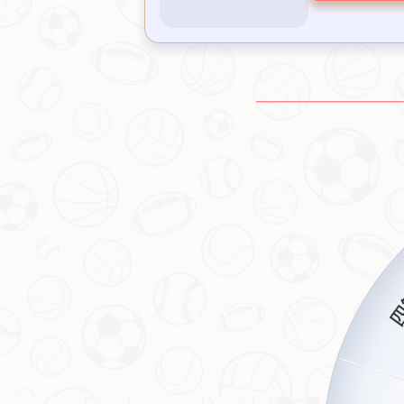
为何C罗自称历史最全面球员
当谈到“最全面球员”时，很多人会联想
中锋定位，他展现了惊人的适应能力和多样
己，从曼联到皇马，再到尤文图斯，他的进
以数据为证，截至2023年，C罗的职
国家队赢得了2016年欧洲杯冠军。这样的成
能性，正是他区别于其他球员的关键。
与梅西的关系：竞争中的尊重
提到C罗，就不得不提梅西。这两位足坛
很好，我们之间是相互尊重的。”这一表态
一个典型的例子是2019年欧冠颁奖典
们的成熟，也让人们看到顶级运动员之间的