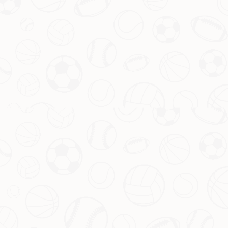
案例分析：从对决到相互激励
回顾两人的经典对决，最令人印象深刻的莫
萨的比赛中，C罗独中两元，直接压制了梅
球迷奉献了一场又一场视觉盛宴。
值得一提的是，两人在金球奖评选中你
所说：“没有梅西，C罗可能不会如此拼命；
结语前的思考：全面与友谊并存
无论是自称“历史最全面球员”的自信，