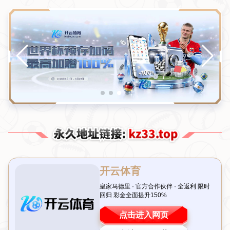
新闻中心
NEWS