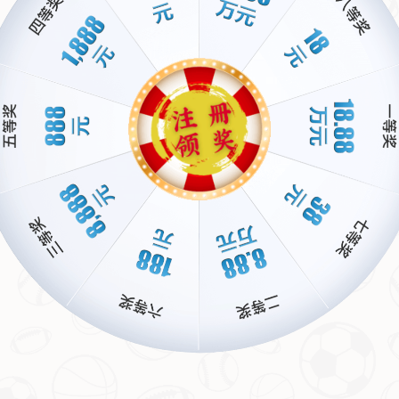
中表现低迷，多次失利，甚至连小组出线的希望都显得渺茫。反观日
本和韩国，不仅早已锁定世界杯名额，球员在欧洲五大联赛中的出色
表现更是让人羡慕。
这种差距
，不仅是技术和战术上的，更是整体足
球文化的落后。
二、根源何在？体系问题亟待解决
要探究中国足球落后的原因，离不开对整个体系的反思。首先，青训
系统的薄弱是最大的短板之一。尽管近年来国内加大了对青少年足球
的投入，但效果甚微，许多基层教练缺乏专业素养，训练方式陈旧。
其次，职业联赛的运营也存在问题，虽然中超曾一度凭借“金元政策”吸
引外援，但缺乏对本土球员的培养，导致竞争力下降。此外，
管理机
制的不完善
和对足球长期规划的缺失，也让改革举步维艰。
三、案例分析：日韩模式的启示
以日本为例，其足球崛起并非一蹴而就，而是得益于几十年的系统化
建设。日本足协早在上世纪90年代就制定了“百年计划”，从校园足球
到职业联赛，形成了一套完整的培养链条。如今，日本球员在海外联
赛中已成为主力军，如久保建英、富安健洋等年轻球员的表现令人印