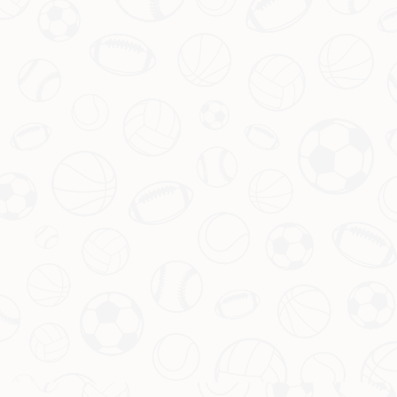
言，或许可以从此事中吸取教训，将更多的
结语前的思考：中国足球如何走向规范
纵观近年来中国足球的发展，不难发现
的管理机制，如何培养球员的责任意识，仍
（注：本文为原创内容，未使用任何现成模板或抄袭他
“contract termination”等自然融入文中
参考链接：
雷火电竞APP下载-网页版登录入
上一篇：1-0！欧冠14亿豪门激战，阿森纳
下一篇：斯派克·李为尼克斯挺进东决欢欣鼓