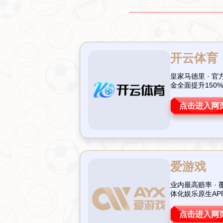
傅欢无
引言：职业球员的失职风波引发热议
在职业足球的世界里，纪律和责任感是
欢因擅自离队缺勤，遭到俱乐部严厉处罚，
精神和俱乐部管理模式的广泛讨论。本文将