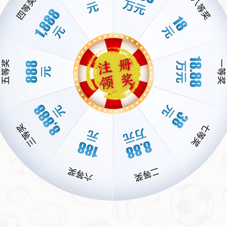
此外，从数据层面来看，自加入德甲以来，身高193cm、“安全系
数”极高、反应迅猛是很多教练组给他的贴标签。例如，在2022-23年
赛季中效力期间，他单场扑救成功率超过80%的记录已被载入经典，
加上稳定发挥，即使处于逆境也给队伍注入难见冷静心态能说服观察
们怎付真评誉!
这样的成就在某种程度“捧红自己加强整体特点精炼纯度稳输出完
美吸圈”，非低调天赋/勤学息脱裂开...
合作站点：
Kaiyun·开云体育全站官网登录入口-最新APP下载地
址
上一篇：巴萨憾负榜首之战，失利背后藏有争议
下一篇：WTT总决赛：王楚钦时隔半年再夺冠，王曼昱连续称霸
爱游戏体育