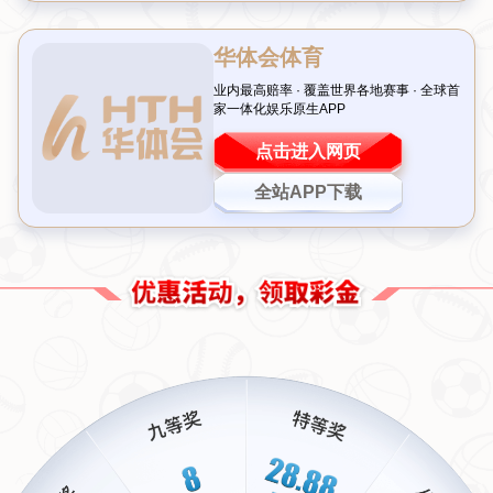
作为一名职业球员，寻找适合自身发展的平台和球队，是每一步
奋斗的重要考量。而弗莱肯无疑是选对路的人。他不仅通过在弗赖堡
时的数据表现赢得诸多掌声，更成为年轻球员追随学习的一位榜样。
深情告白：为何钟情于德甲
“我热爱德甲！”——这是来自这位守护者最直白的话语。从来到德
国足球界开始，他便感受到这里不同于其他地方联赛的一份激情。他
认为，“
在这里比赛既有策略性，又充满特色，每支球队都拥有一种独
特风格，而竞技气氛让你倍感压力之下还有激励点燃斗志。
”