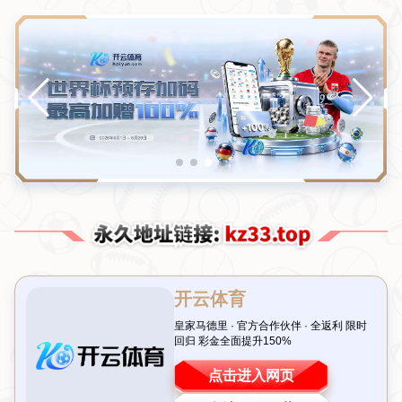
新闻中心
NEWS