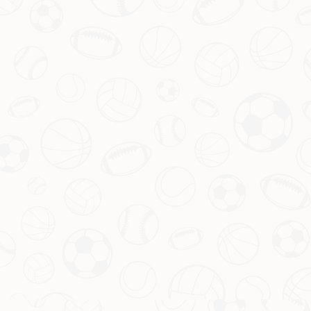
合，才能真正提升整体竞争力。李圣龙的这番话，或许也是对联赛现
状的一种思考和呼吁——如何让更多的中国球员站出来，成为赛场上
的主角？
通过这场关于“外援与本土”的讨论，我们不难看出，中超联赛正处
在一个转型的关键阶段。每支队伍都需要找到适合自己的道路，而李
圣龙的话语，则为我们提供了一个观察和反思的角度。
参考链接：
J9九游会官网-九游娱乐APP下载 Nine Games
上一篇：太阳报：坎通纳与新教皇惊人血缘联系，祖先可追溯至1566
年
下一篇：[流言板]勇士官方晒G1预热照：巴特勒与希尔德亮相，剑指
开门红！
爱游戏体育
地址：
内蒙古自治区通辽市霍林郭勒市珠斯花街道