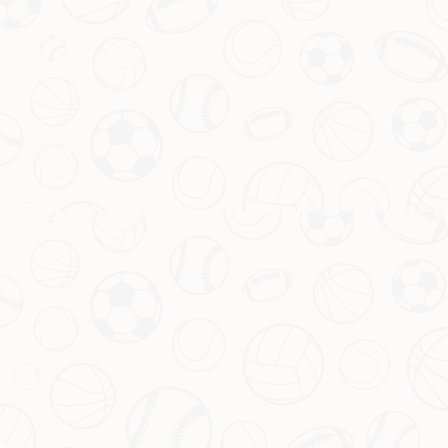
上，他需要在攻防转换和关键球处理上更加细致；心理上，则需要通
过更多大赛积累经验，提升抗压能力。教练团队也表示，将为他量身
定制训练计划，帮助他在接下来的赛事中找回最佳状态。
坚持与成长：通往第一的必经之路
对于李诗khf来说，本次“一轮游”或许只是职业生涯中的一个小插曲。
羽毛球赛场从来不是一帆风顺的地方，每一位顶尖选手都曾经历失败
与挫折。
正如林丹所说
：“冠军不是一天练成的，而是从每一次失败中
学到的。”李诗khf若能将这次失利转化为动力，未尝不是一件好事。
值得一提的是，他在过去一年中的进步有目共睹。从国际赛场上的多
次突破，到逐渐稳定的排名，他已经证明了自己的实力。如今，虽然
在中国大师赛上遭遇挫折，但这并不意味着他的潜力被否定。相反，
这可能是他迈向更高目标前的最后一次试炼。
未来的一年，对于李诗khf而言至关重要。他不仅需要面对密集的赛事
安排，还要在竞争激烈的羽坛中找到属于自己的节奏。无论是粉丝还
是业内人士，都对他寄予了厚望。而他本人也在用行动告诉所有人：
无论遇到怎样的困难，我都不会放弃对第一的追求
。