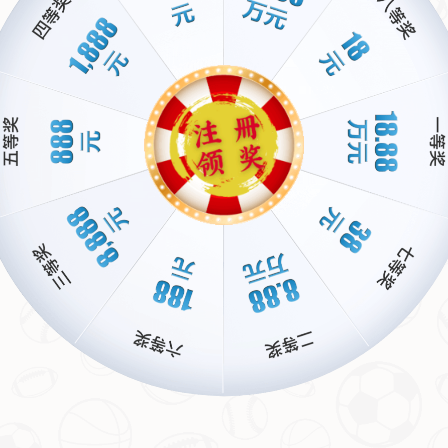
关键分上的处理显得犹豫不决。
专家分析
指出，这可能与近期密集的
赛程有关，体力与心理的双重疲惫或许是主因。此外，作为一名年轻
的选手，李诗沣在面对压力时还需要更多的历练。
如何在高压环境下
保持稳定发挥
，无疑是他亟需解决的问题。
以本次“一轮游”为例，我们不难发现，即使是潜力无限的选手，也
难免会遇到低谷期。李诗沣的失利并非能力不足，而是细节上的疏漏
和心态的波动。这种情况在其他年轻选手中也并不少见，比如前几年
同样崭露头角的某位羽坛新星，就曾在多场大赛中因心态问题而早早
出局，但通过后续调整，最终实现了蜕变。这也给李诗沣提供了宝贵
的借鉴。
未来展望：技术与心理并重
尽管本次中国大师赛的结果不尽如人意，但李诗沣展现出的斗志却让
人充满期待。他在赛后采访中坦言：“这次失利让我看到了自己的不
足，但我的目标从未改变——
明年力争世界第一
。”这句话不仅体现了
他对未来的信心，也传递出一种积极向上的态度。
为了实现这一目标，李诗khf需要从技术和心理两方面下功夫。技术