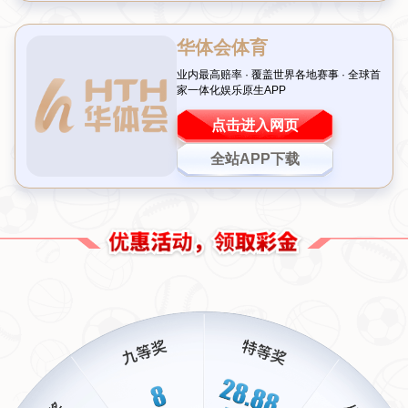
一轮游的背后：状态与心态的双重考验
在本次中国大师赛上，李诗沣的首轮对手并非顶尖强敌，但比赛过程
却暴露了他的状态起伏问题。整场比赛中，他的失误频频，尤其是在