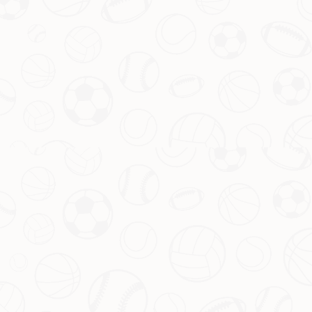
royalmadrid 的进攻体系，也为他未来的表现注入了信心。正如主教练
安切洛蒂赛后所言：“他的状态正在逐步提升，这个进球会让他更加自
信。”从数据来看，
姆巴ペ
在本场比赛中完成了3次射门、2次关键传
球，展现了全面的能力。
案例分析：从压力到爆发 明星球员的适应之路
类似
姆巴ペ
的情况在足坛并不少见，许多顶级球星在转会新联赛或新
俱乐部时都需要一定时间适应。以当年C罗转会尤文图斯为例，他同样
经历了短暂的低迷期，但最终凭借不懈努力成为意甲的最佳射手。从
这个角度看，
ムバペ
面临的挑战并非个例，而是每一位跨国转会的球
员都需要跨越的门槛。他的破荒不仅是个人的胜利，也是对耐心和信
任的最好回应。
战术解析：安切洛蒂如何激活锋线火力
本场比赛，安切洛蒂的排兵布阵堪称教科书级别。他将
ム巴ペ
安排在
中路，同时让维尼修斯和罗德里戈分居两翼，形成了一个极具冲击力
的三叉戟。这种布置充分利用了球员的速度和技术优势，让莱加内斯
的后防线疲于奔命。此外，中场核心贝林厄姆和莫德里奇的串联作用