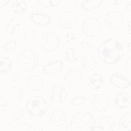
也不容忽视，他们既能参与进攻，又能在防守端提供保护，确保了全
队的攻守平衡。
尤其值得一提的是，安切洛蒂对
ム巴ペ
的使用策略。他并没有急
于让这位法国球星承担过多的得分任务，而是通过团队配合逐渐激发
其潜力。这种循序渐进的方式，或许正是他能在短时间内“破冰”的关键
原因。对于接下来的西甲征程，这种战术思路无疑是值得延续的方
向。
结语前的思考：未来可期
这场3比0的胜利不仅巩固了皇家马德里的积分榜位置，也为球迷们带
来了更多期待。随着穆巴配逐步找回状态，这支银河战舰的前景愈发
光明。而对于这位年轻的法国球星而言，这次破荒只是一个开始，他
在西甲舞台上的故事，才刚刚拉开序幕。
链接参考：
壹号娱乐（Yihao）官方网页版登录入口- APP下载
One entertaiment
上一篇：【英超】伊萨克与若埃林通联手破门，纽卡2-0击败曼联致其
四连败