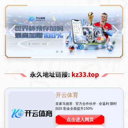
新闻中心
NEWS