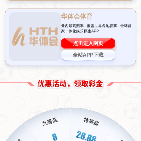
皇马全面压制 莱加内斯毫无还手之力
本场比赛，皇家马德里展现了强大的统治力。从开场哨声响起，银河
战舰便掌控了比赛节奏，无论是中场的传导还是前场的压迫，都让莱
加内斯难以招架。上半场，皇马凭借精准的配合和高效的进攻，率先