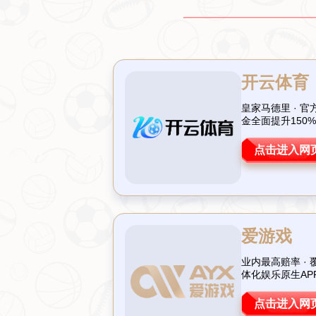
若萨
引言：利物浦的未来锋线猜想引发热议
在足球世界里，转会传闻总是能点燃球
成真，红军或将锁定皇马新星维尼修斯作为
大？维尼修斯是否能完美填补空缺？让我们