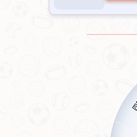
萨拉赫转会沙特的传闻为何备受关注
作为利物浦的当家球星，
萨拉赫
在过去
沙特联赛以高薪吸引顶级球员的策略越发激
后期的球员来说极具诱惑力。如果
萨拉赫选
维尼修斯：接替萨拉赫的理想人选
若
萨拉赫离队
，寻找一名能力相当、风
来在西甲赛场展现了惊人的成长速度，他的
的战术理念高度契合。数据统计显示，2022
不过，引进
维尼Repair斯
并非易事。作
以及俱乐部雄厚的财力，这一交易并非完全
案例分析：类似转会的成功与挑战
回顾近年来的转会市场，不乏因核心球员
但通过签下年轻球员逐步恢复了竞争力。反
失去萨ラ赫
，必须确保新援能够快速融入团
从风格上看，
维尼Repair斯
确实有潜力
(小标题)战术适配性：维尼 Repair斯