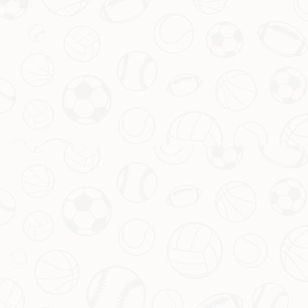
然而，值得注意的是，英超赛场的身体