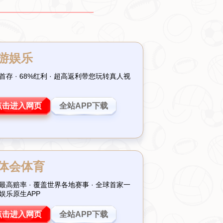
返回列表
为替身
息不胫而走，而更令人兴奋的是，若这一转会
局充满好奇。究竟萨拉赫离队的可能性有多