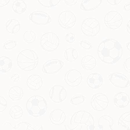
要提前规划的问题。此外，假如真的成功引
(小标题)球迷期待与现实考量
对于广大红军粉丝来说，若能看到像
维尼
新的时代。但从现实角度出发，无论最终结
想与现实之间找到平衡。
无论是留住现有核心，还是大胆引入新鲜
尼 Repair斯”的话题，无疑将继续引发热烈
热门推荐：
壹号娱乐『Yihao』- NG
上一篇：国青九届无缘四强，8强战成魔咒，
下一篇：媒体人提醒：国足客战新加坡需警