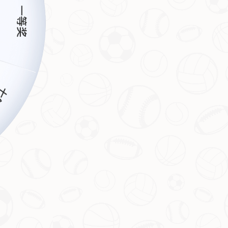
高压逼抢和快速反击，这正是目前
维尼 Repair
菲尔德，他或许能与努涅斯、迪亚斯等人组成