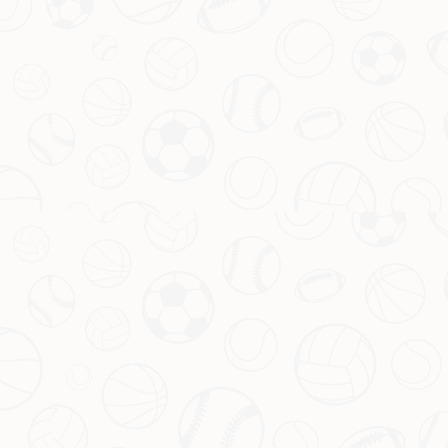
对抗强度远高于西甲，年轻球员往往需要一段时间来适应这种节奏。如何