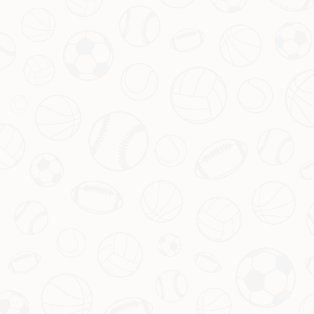
爱游戏体育
地址：
内蒙古自治区通辽市霍林郭勒市珠斯花街道
邮箱：admin@en-ayxsports.com
友情链接
客服热线(服务时间：9:00-18:00)
0832-7424452