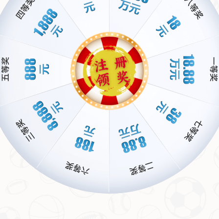
决。
以2022年世预赛为例，中国队在面对实力相近的对手时，常常因
为防守失误或进攻乏力而丢分。这种情况如果得不到改善，未来的国
际赛事中，国足依然难以突破瓶颈。而
伊万科維奇
擅长的正是通过严
密的防守体系和高效的反击来提升球队竞争力，他的加入或许能让中
国男足找到属于自己的节奏。
伊万科维奇能为国足带来什么
如果确认由伊万科維奇执教，他可能会从以下几个方面着手改造
中国男足：
重建防守体系
：通过科学的训练方法，提升后防线的稳定性，避
免低级失误。
优化中场组织
：加强中场球员的跑动能力和传球意识，让攻防转
换更加流畅。
激发球员斗志
：作为一名善于沟通的教练，他或许能帮助队员们
找回自信，在关键比赛中发挥出最佳状态。
此外，伊万科維奇对年轻球员的培养也颇有心得。他曾在多支队