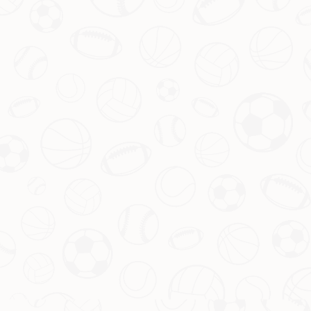
挑战与期待并存 前路仍需努力
当然，任何一名教练的到来都不可能立竿见影地改变一支球队的
命运。即使是经验丰富的
伊万科維奇
，也需要面对诸多挑战。比如，
如何适应中国足球的文化环境？如何与现有教练组和球员建立信任？
这些问题都需要时间去解决。但不可否认的是，他的潜在加盟为中国
男足注入了新的希望，也让广大球迷开始憧憬起那一天——当国家队
真正实现
重生
，屹立于亚洲乃至世界舞台。
无论最终结果如何，这一消息都让我们看到了中国足球改革的决
心。只要方向正确，脚踏实地，相信未来的某一天，中国男足定能迎
来属于自己的辉煌时刻。
参考链接：
EPL英超直播免费在线观看-英超积分榜 EPL Soccer
live
上一篇：南美足坛新霸主：博塔福戈的必知趣闻
下一篇：ESPN盘点14-40岁各年龄顶尖球员，库里与塔图姆意外无缘